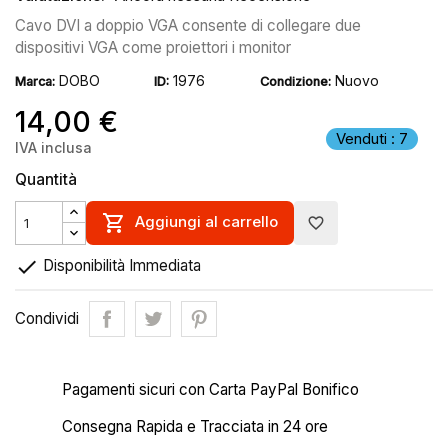
Cavo DVI a doppio VGA consente di collegare due
dispositivi VGA come proiettori i monitor
DOBO
1976
Nuovo
Marca:
ID:
Condizione:
14,00 €
Venduti : 7
IVA inclusa
Quantità

Aggiungi al carrello
favorite_border

Disponibilità Immediata
Condividi
Pagamenti sicuri con Carta PayPal Bonifico
Consegna Rapida e Tracciata in 24 ore