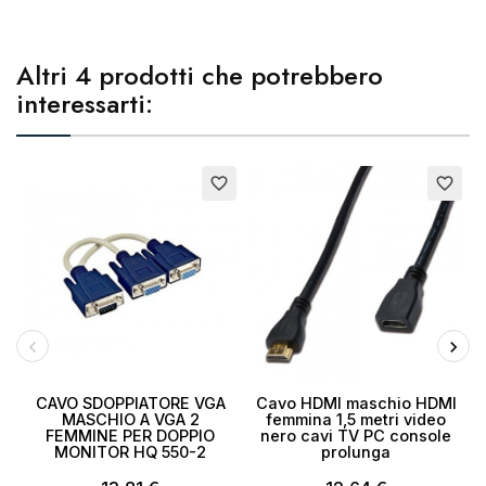
Altri 4 prodotti che potrebbero
interessarti:
E
favorite_border
favorite_border
CAVO SDOPPIATORE VGA
Cavo HDMI maschio HDMI
MASCHIO A VGA 2
femmina 1,5 metri video
FEMMINE PER DOPPIO
nero cavi TV PC console
MONITOR HQ 550-2
prolunga