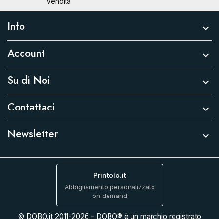
Vendita
Info

Account

Su di Noi

Contattaci

Newsletter

Printolo.it
Abbigliamento personalizzato
on demand
© DOBO.it 2011-2026 - DOBO® è un marchio registrato