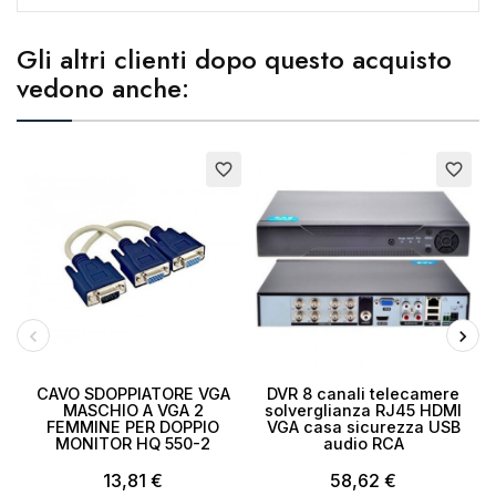
Gli altri clienti dopo questo acquisto
vedono anche:
Annulla
Crea lista dei desideri
Esaurito
E
favorite_border
favorite_border
CAVO SDOPPIATORE VGA
DVR 8 canali telecamere
MASCHIO A VGA 2
solverglianza RJ45 HDMI
FEMMINE PER DOPPIO
VGA casa sicurezza USB
MONITOR HQ 550-2
audio RCA
13,81 €
58,62 €