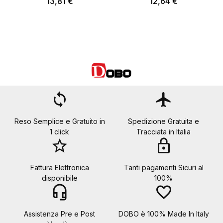
13,81 €
12,64 €
loop
flight
Reso Semplice e Gratuito in
Spedizione Gratuita e
1 click
Tracciata in Italia
star_border
lock
Fattura Elettronica
Tanti pagamenti Sicuri al
disponibile
100%
headset_mic
favorite_border
Assistenza Pre e Post
DOBO è 100% Made In Italy