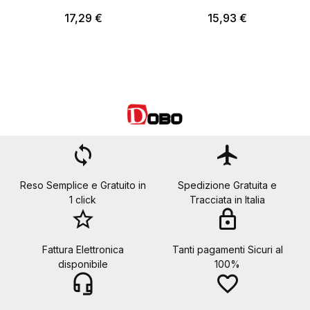
17,29 €
15,93 €
loop
flight
Reso Semplice e Gratuito in
Spedizione Gratuita e
1 click
Tracciata in Italia
star_border
lock
Fattura Elettronica
Tanti pagamenti Sicuri al
disponibile
100%
headset_mic
favorite_border