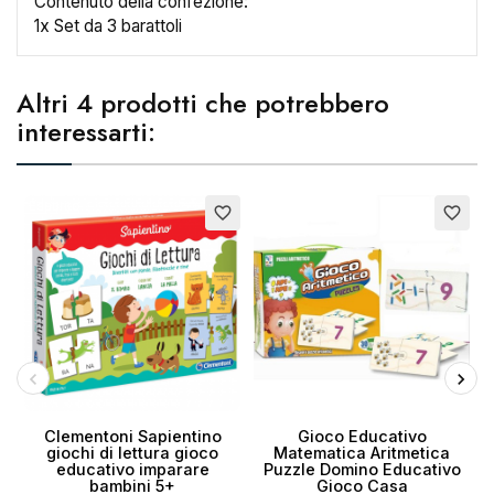
Contenuto della confezione:
1x Set da 3 barattoli
Altri 4 prodotti che potrebbero
interessarti:
Esaurito
favorite_border
favorite_border
Clementoni Sapientino
Gioco Educativo
giochi di lettura gioco
Matematica Aritmetica
educativo imparare
Puzzle Domino Educativo
g
bambini 5+
Gioco Casa