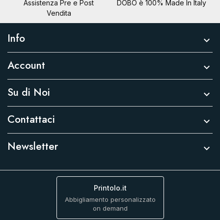
Assistenza Pre e Post
DOBO è 100% Made In Italy
Vendita
Info

Account

Su di Noi

Contattaci

Newsletter

Printolo.it
Abbigliamento personalizzato
on demand