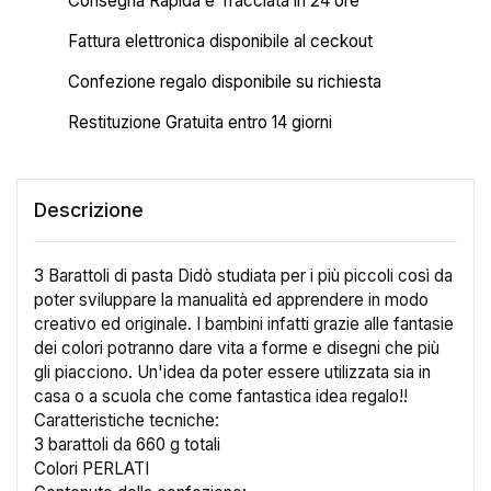
Consegna Rapida e Tracciata in 24 ore
Fattura elettronica disponibile al ceckout
Confezione regalo disponibile su richiesta
Restituzione Gratuita entro 14 giorni
×
Descrizione
Crea lista dei desideri
3 Barattoli di pasta Didò studiata per i più piccoli così da
Nome lista dei desideri
poter sviluppare la manualità ed apprendere in modo
creativo ed originale. I bambini infatti grazie alle fantasie
dei colori potranno dare vita a forme e disegni che più
gli piacciono. Un'idea da poter essere utilizzata sia in
Annulla
Crea lista dei desideri
casa o a scuola che come fantastica idea regalo!!
Caratteristiche tecniche:
3 barattoli da 660 g totali
Colori PERLATI