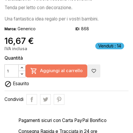
Tenda per letto con decorazione.
Una fantastica idea regalo per i vostri bambini.
Generico
868
Marca:
ID:
16,67 €
Venduti : 14
IVA inclusa
Quantità

Aggiungi al carrello
favorite_border

Esaurito
Condividi
Pagamenti sicuri con Carta PayPal Bonifico
Consegna Rapida e Tracciata in 24 ore