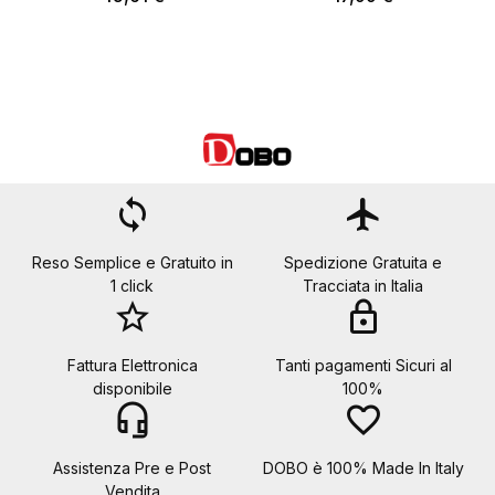
loop
flight
Reso Semplice e Gratuito in
Spedizione Gratuita e
1 click
Tracciata in Italia
star_border
lock
Fattura Elettronica
Tanti pagamenti Sicuri al
disponibile
100%
headset_mic
favorite_border
Assistenza Pre e Post
DOBO è 100% Made In Italy
Vendita