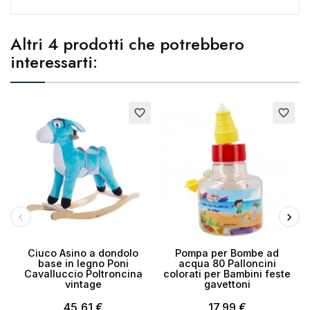
Altri 4 prodotti che potrebbero
interessarti:
Esaurito
favorite_border
favorite_border
Ciuco Asino a dondolo
Pompa per Bombe ad
base in legno Poni
acqua 80 Palloncini
Cavalluccio Poltroncina
colorati per Bambini feste
vintage
gavettoni
45,61 €
17,99 €