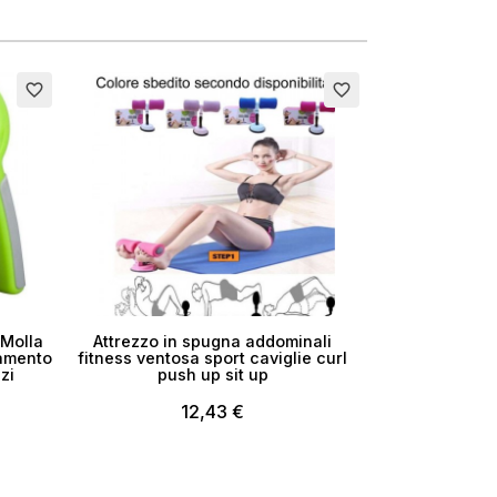
×
favorite_border
favorite_border
i
 Molla
Attrezzo in spugna addominali
namento
fitness ventosa sport caviglie curl
zi
push up sit up
12,43 €