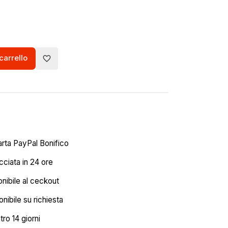
carrello
favorite_border
arta PayPal Bonifico
ciata in 24 ore
onibile al ceckout
nibile su richiesta
tro 14 giorni