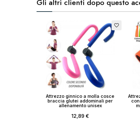
Gli altri clienti dopo questo 
Cr
favorite_border
No
Attrezzo ginnico a molla cosce
Attre
braccia glutei addominali per
con
allenamento unisex
m
12,89 €