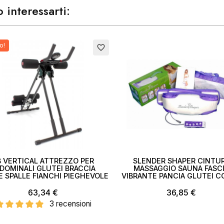
 interessarti:
o!
Esaurito
favorite_border
to
B VERTICAL ATTREZZO PER
SLENDER SHAPER CINTU
DOMINALI GLUTEI BRACCIA
MASSAGGIO SAUNA FASC
 SPALLE FIANCHI PIEGHEVOLE
VIBRANTE PANCIA GLUTEI C
63,34 €
36,85 €
3 recensioni