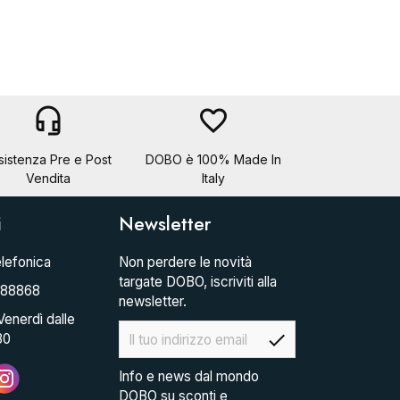
headset_mic
favorite_border
sistenza Pre e Post
DOBO è 100% Made In
Vendita
Italy
i
Newsletter
lefonica
Non perdere le novità
targate DOBO, iscriviti alla
088868
newsletter.
Venerdì dalle
check
30
Info e news dal mondo
DOBO su sconti e