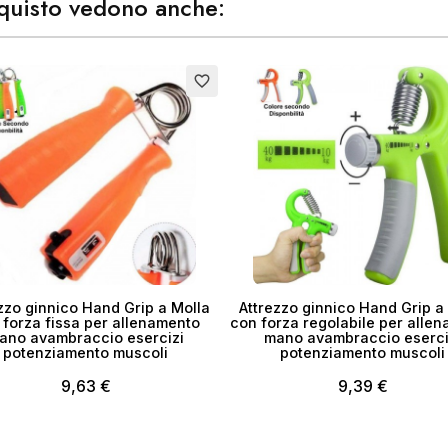
acquisto vedono anche:
ea lista dei desideri
favorite_border
me lista dei desideri
Annulla
Crea lista dei desider
zzo ginnico Hand Grip a Molla
Attrezzo ginnico Hand Grip a
 forza fissa per allenamento
con forza regolabile per alle
ano avambraccio esercizi
mano avambraccio eserci
potenziamento muscoli
potenziamento muscoli
9,63 €
9,39 €