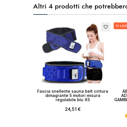
Altri 4 prodotti che potrebbero
Esaurito
In sald
favorite_border
Esauri
Fascia snellente sauna belt cintura
A
dimagrante 5 motori misura
AD
regolabile blu X5
GAMBE
24,51 €