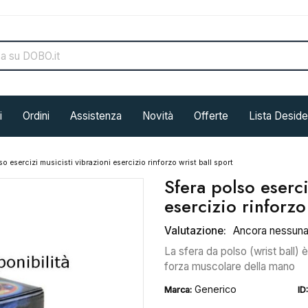
i
Ordini
Assistenza
Novità
Offerte
Lista Deside
so esercizi musicisti vibrazioni esercizio rinforzo wrist ball sport
Sfera polso eserci
esercizio rinforzo
Valutazione:
Ancora nessun
La sfera da polso (wrist ball) 
forza muscolare della mano
Generico
Marca:
ID: