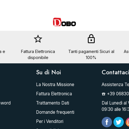
star_border
lock
a e
Fattura Elettronica
Tanti pagamenti Sicuri al
As
a
disponibile
100%
Su di Noi
Contattac
La Nostra Missione
Assistenza Te
Fattura Elettronica
☎️ +39 0683
sword
Trattamento Dati
Dal Lunedì al 
09:30 alle 16:
Domande frequenti
Per i Venditori