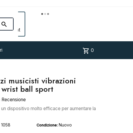


Account
shopping_cart
ri
0
zi musicisti vibrazioni
 wrist ball sport
a Recensione
è un dispositivo molto efficace per aumentare la
1058
Nuovo
Condizione: