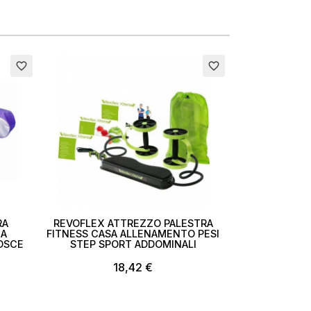
Esaurito
favorite_border
favorite_border
RA
REVOFLEX ATTREZZO PALESTRA
IA
FITNESS CASA ALLENAMENTO PESI
OSCE
STEP SPORT ADDOMINALI
18,42 €