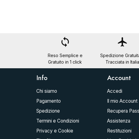
loop
flight
Reso Semplice e
Spedizione Gratuit
Gratuito in 1 click
Tracciata in Itali
Info
Account
Chi siamo
Accedi
Pagamento
Il mio Account
Spedizione
Recupera Pas
Termini e Condizioni
Assistenza
Privacy e Cookie
Restituzioni