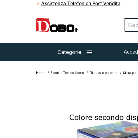
✔
Paga in contanti direttamente al corriere

Categorie
Acced
Home
Sport e Tempo libero
Fitness e palestra
Sfera pol