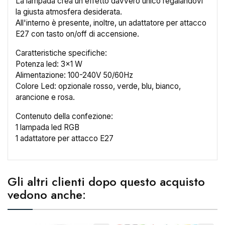
La lampada crea un effetto davvero unico regalandovi
la giusta atmosfera desiderata.
All'interno è presente, inoltre, un adattatore per attacco
E27 con tasto on/off di accensione.
Caratteristiche specifiche:
Potenza led: 3x1 W
Alimentazione: 100-240V 50/60Hz
Colore Led: opzionale rosso, verde, blu, bianco,
arancione e rosa.
Contenuto della confezione:
1 lampada led RGB
1 adattatore per attacco E27
×
Gli altri clienti dopo questo acquisto
Crea lista dei desideri
vedono anche:
Nome lista dei desideri