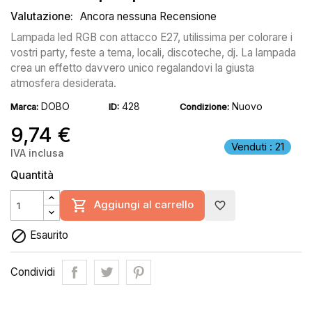
Valutazione:
Ancora nessuna Recensione
Lampada led RGB con attacco E27, utilissima per colorare i
vostri party, feste a tema, locali, discoteche, dj. La lampada
crea un effetto davvero unico regalandovi la giusta
atmosfera desiderata.
DOBO
428
Nuovo
Marca:
ID:
Condizione:
9,74 €
Venduti : 21
IVA inclusa
Quantità

Aggiungi al carrello
favorite_border

Esaurito
Condividi