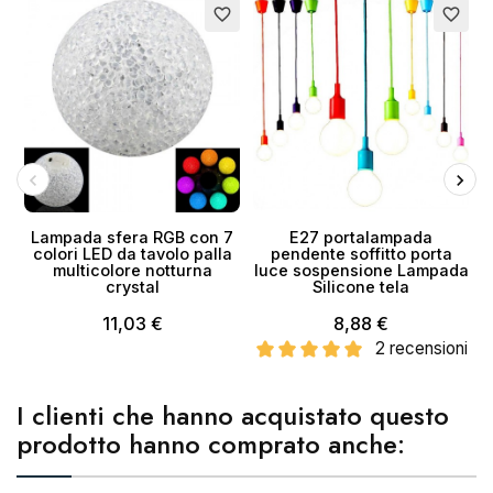
Esaurito
favorite_border
favorite_border
Annulla
Crea lista dei desideri
Lampada sfera RGB con 7
E27 portalampada
colori LED da tavolo palla
pendente soffitto porta
multicolore notturna
luce sospensione Lampada
crystal
Silicone tela
11,03 €
8,88 €
2 recensioni
I clienti che hanno acquistato questo
prodotto hanno comprato anche: