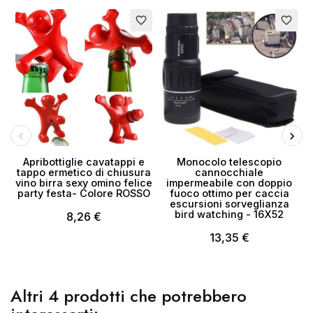
favorite_border
favorite_border
Apribottiglie cavatappi e
Monocolo telescopio
tappo ermetico di chiusura
cannocchiale
vino birra sexy omino felice
impermeabile con doppio
party festa- Colore ROSSO
fuoco ottimo per caccia
escursioni sorveglianza
bird watching - 16X52
8,26 €
13,35 €
Altri 4 prodotti che potrebbero