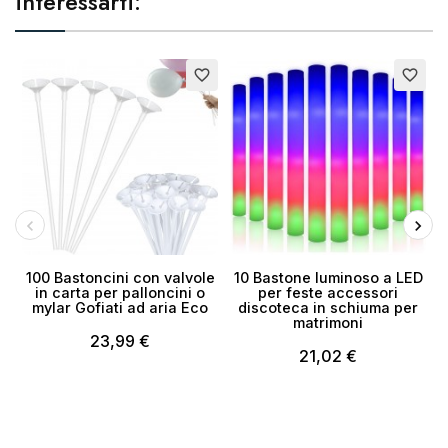
interessarti:
favorite_border
favorite_border
100 Bastoncini con valvole
10 Bastone luminoso a LED
in carta per palloncini o
per feste accessori
mylar Gofiati ad aria Eco
discoteca in schiuma per
matrimoni
23,99 €
21,02 €