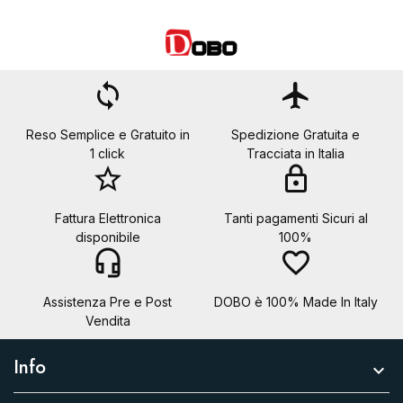
loop
flight
Reso Semplice e Gratuito in
Spedizione Gratuita e
1 click
Tracciata in Italia
star_border
lock
Fattura Elettronica
Tanti pagamenti Sicuri al
disponibile
100%
headset_mic
favorite_border
Assistenza Pre e Post
DOBO è 100% Made In Italy
Vendita
Info
