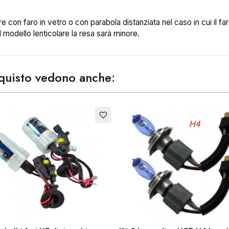
ure con faro in vetro o con parabola distanziata nel caso in cui il fa
l modello lenticolare la resa sarà minore.
ea lista dei desideri
acquisto vedono anche:
me lista dei desideri
to
favorite_border
Annulla
Crea lista dei desider