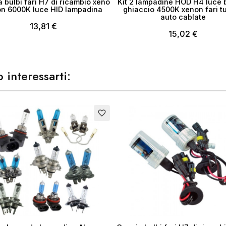
 bulbi fari H7 di ricambio xeno
Kit 2 lampadine HOD H4 luce 
n 6000K luce HID lampadina
ghiaccio 4500K xenon fari t
auto cablate
13,81 €
15,02 €
 interessarti:
Esaurito
favorite_border