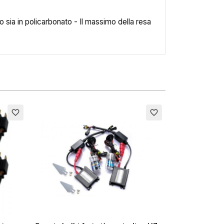
ro sia in policarbonato - Il massimo della resa
×
favorite_border
favorite_border
i