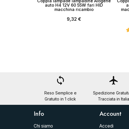
Coppia lampade lampadine Alogene
Coppi
auto H4 12V 60 55W fari HID
a
macchina ricambio
mac
9,32 €
loop
flight
Reso Semplice e
Spedizione Gratuit
Gratuito in 1 click
Tracciata in Itali
Info
Account
Chi siamo
Accedi