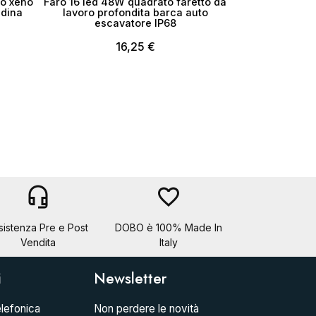
io xeno
Faro 16 led 48W quadrato faretto da
adina
lavoro profondita barca auto
escavatore IP68
16,25 €
headset_mic
favorite_border
sistenza Pre e Post
DOBO è 100% Made In
Vendita
Italy
i
Newsletter
lefonica
Non perdere le novità