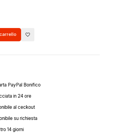
carrello
favorite_border
arta PayPal Bonifico
ciata in 24 ore
onibile al ceckout
nibile su richiesta
tro 14 giorni