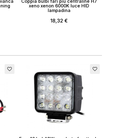
bianca
Coppia bulbi fari più centraline H7
uning
xeno xenon 6000K luce HID
lampadina
18,32 €
Esaurito
favorite_border
favorite_border