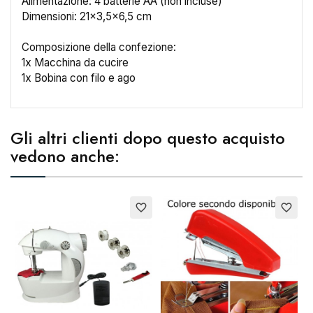
Alimentazione: 4 batterie AA (non incluse)
×
Dimensioni: 21x3,5x6,5 cm
Crea lista dei desideri
Composizione della confezione:
Nome lista dei desideri
1x Macchina da cucire
1x Bobina con filo e ago
Annulla
Crea lista dei desideri
Gli altri clienti dopo questo acquisto
vedono anche:
favorite_border
favorite_border