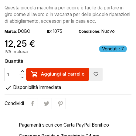
Questa piccola macchina per cucire è facile da portare in
giro come al lavoro o in vacanza per delle piccole riparazioni
di abbigliamento, accessori per la casa ecc.
DOBO
1075
Nuovo
Marca:
ID:
Condizione:
12,25 €
Venduti : 7
IVA inclusa
Quantità

Aggiungi al carrello
favorite_border

Disponibilità Immediata
Condividi
Pagamenti sicuri con Carta PayPal Bonifico