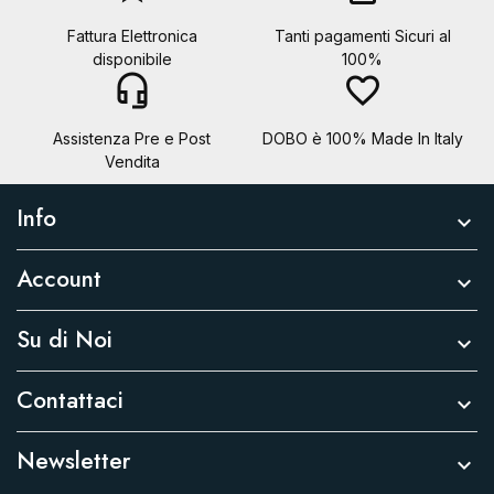
Fattura Elettronica
Tanti pagamenti Sicuri al
disponibile
100%
headset_mic
favorite_border
Assistenza Pre e Post
DOBO è 100% Made In Italy
Vendita
Info

Account

Su di Noi

Contattaci

Newsletter
