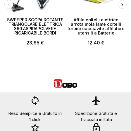
SWEEPER SCOPA ROTANTE
Affila coltelli elettrico
TRIANGOLARE ELETTRICA
arrota mola lame coltelli
360 ASPIRAPOLVERE
forbici cacciavite affilatore
RICARICABILE BORDI
utensili a Batterie
23,95 €
12,40 €
loop
flight
Reso Semplice e Gratuito in
Spedizione Gratuita e
1 click
Tracciata in Italia
star_border
lock