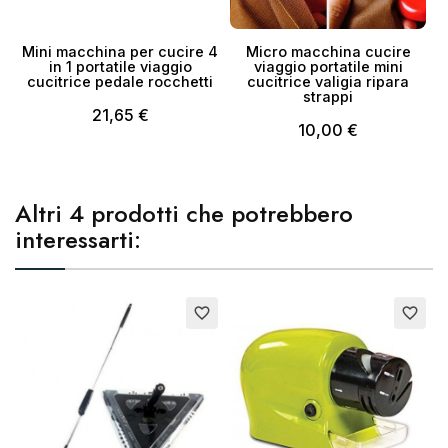
Mini macchina per cucire 4
Micro macchina cucire
in 1 portatile viaggio
viaggio portatile mini
cucitrice pedale rocchetti
cucitrice valigia ripara
strappi
21,65 €
10,00 €
Altri 4 prodotti che potrebbero
interessarti:
Esaurito
E
favorite_border
favorite_border