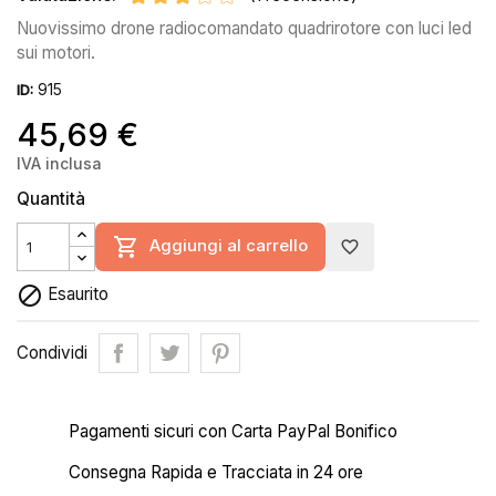
Nuovissimo drone radiocomandato quadrirotore con luci led
sui motori.
915
ID:
45,69 €
IVA inclusa
Quantità

Aggiungi al carrello
favorite_border

Esaurito
Condividi
Pagamenti sicuri con Carta PayPal Bonifico
Consegna Rapida e Tracciata in 24 ore