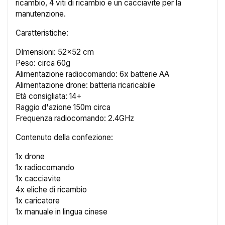
ricambio, 4 viti di ricambio e un cacciavite per la
manutenzione.
Caratteristiche:
DImensioni: 52x52 cm
Peso: circa 60g
×
Alimentazione radiocomando: 6x batterie AA
Crea lista dei desideri
Alimentazione drone: batteria ricaricabile
Età consigliata: 14+
Raggio d'azione 150m circa
Nome lista dei desideri
Frequenza radiocomando: 2.4GHz
Contenuto della confezione:
1x drone
Annulla
Crea lista dei desideri
1x radiocomando
1x cacciavite
4x eliche di ricambio
1x caricatore
1x manuale in lingua cinese