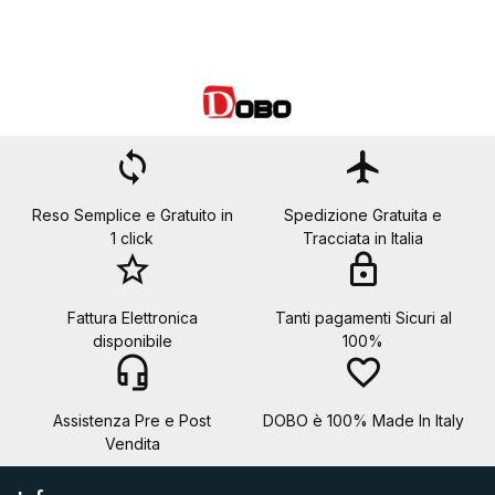
loop
flight
Reso Semplice e Gratuito in
Spedizione Gratuita e
1 click
Tracciata in Italia
star_border
lock
Fattura Elettronica
Tanti pagamenti Sicuri al
disponibile
100%
headset_mic
favorite_border
Assistenza Pre e Post
DOBO è 100% Made In Italy
Vendita