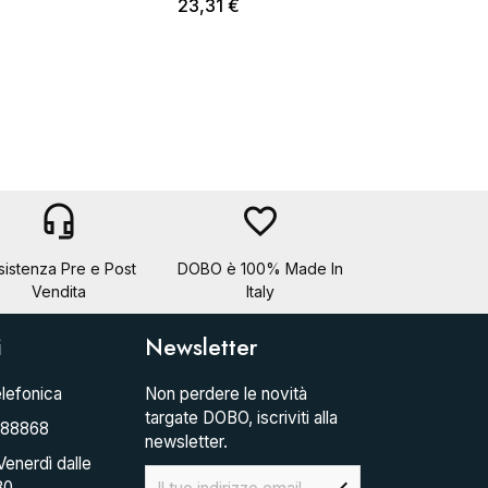
23,31 €
headset_mic
favorite_border
sistenza Pre e Post
DOBO è 100% Made In
Vendita
Italy
i
Newsletter
lefonica
Non perdere le novità
targate DOBO, iscriviti alla
088868
newsletter.
Venerdì dalle
30