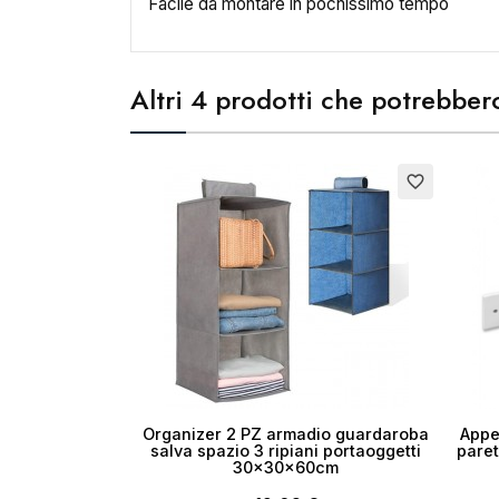
Facile da montare in pochissimo tempo
Altri 4 prodotti che potrebbero
Esauri
favorite_border
Organizer 2 PZ armadio guardaroba
Appe
salva spazio 3 ripiani portaoggetti
paret
30x30x60cm