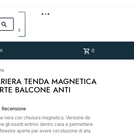


Account
shopping_cart
ri
0
RTE
ARIERA TENDA MAGNETICA
RTE BALCONE ANTI
a Recensione
ne nera con chiusura magnetica. Versione da
he gli insetti entrino dentro casa e permettere
finestre aperte per avere circolazione di aria