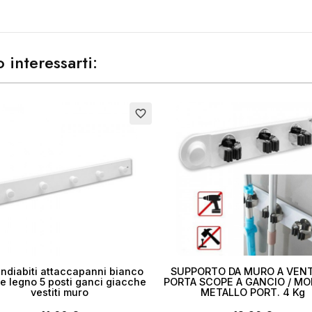
 interessarti:
to
favorite_border
ndiabiti attaccapanni bianco
SUPPORTO DA MURO A VEN
e legno 5 posti ganci giacche
PORTA SCOPE A GANCIO / MO
vestiti muro
METALLO PORT. 4 Kg