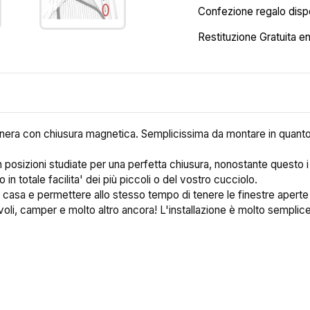
Confezione regalo dispo
Restituzione Gratuita en
nera con chiusura magnetica. Semplicissima da montare in quanto 
n posizioni studiate per una perfetta chiusura, nonostante questo 
in totale facilita' dei più piccoli o del vostro cucciolo.
ro casa e permettere allo stesso tempo di tenere le finestre aperte
ea lista dei desideri
oli, camper e molto altro ancora! L'installazione è molto semplic
me lista dei desideri
Annulla
Crea lista dei desider