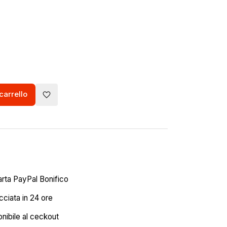
carrello
favorite_border
arta PayPal Bonifico
ciata in 24 ore
onibile al ceckout