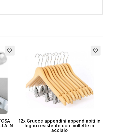
favorite_border
favorite_border
TOSA
12x Grucce appendini appendiabiti in
LLA IN
legno resistente con mollette in
acciaio