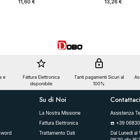
11,60 €
13,26 €
star_border
lock
a e
Fattura Elettronica
Tanti pagamenti Sicuri al
As
a
disponibile
100%
Su di Noi
Contattac
La Nostra Missione
Assistenza Te
Fattura Elettronica
☎️ +39 0683
sword
Trattamento Dati
Dal Lunedì al 
09:30 alle 16: