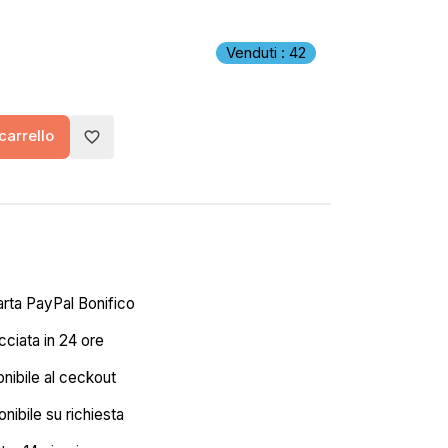
Venduti : 42
carrello
favorite_border
arta PayPal Bonifico
ciata in 24 ore
onibile al ceckout
nibile su richiesta