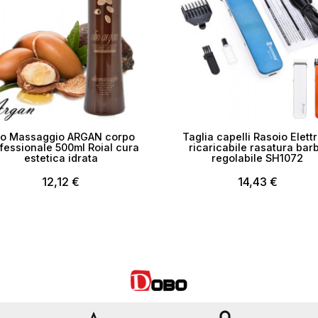
io Massaggio ARGAN corpo
Taglia capelli Rasoio Elettr
fessionale 500ml Roial cura
ricaricabile rasatura bar
estetica idrata
regolabile SH1072
12,12 €
14,43 €