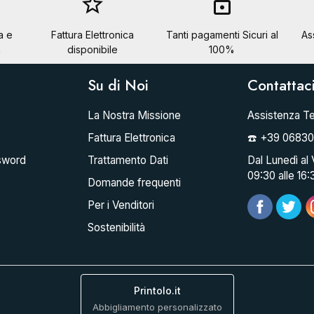
star_border
lock
a e
Fattura Elettronica
Tanti pagamenti Sicuri al
As
a
disponibile
100%
Su di Noi
Contattac
La Nostra Missione
Assistenza Te
Fattura Elettronica
☎️ +39 0683
sword
Trattamento Dati
Dal Lunedì al 
09:30 alle 16:
Domande frequenti
Per i Venditori
Sostenibilità
Printolo.it
Abbigliamento personalizzato