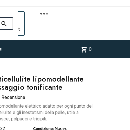


Account
shopping_cart
ri
0
icellulite lipomodellante
ssaggio tonificante
a Recensione
pomodellante elettrico adatto per ogni punto del
ulite e gli inestetismi della pelle, utile a
sce, polpacci e tricipiti.
332
Nuovo
Condizione: