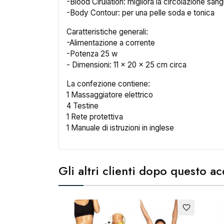
-Blood Cirulation: migliora la circolazione san
-Body Contour: per una pelle soda e tonica
Caratteristiche generali:
-Alimentazione a corrente
-Potenza 25 w
- Dimensioni: 11 x 20 x 25 cm circa
La confezione contiene:
Cr
1 Massaggiatore elettrico
4 Testine
1 Rete protettiva
No
1 Manuale di istruzioni in inglese
Gli altri clienti dopo questo 
favorite_border