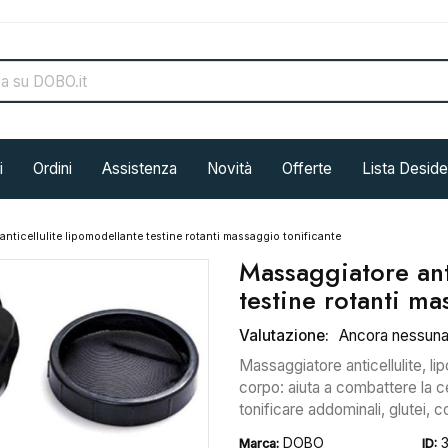
i
Ordini
Assistenza
Novità
Offerte
Lista Deside
nticellulite lipomodellante testine rotanti massaggio tonificante
Massaggiatore ant
testine rotanti ma
Valutazione:
Ancora nessun
Massaggiatore anticellulite, li
corpo: aiuta a combattere la cell
tonificare addominali, glutei, co
DOBO
Marca:
ID: