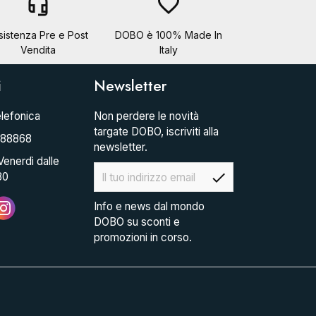
headset_mic
favorite_border
sistenza Pre e Post
DOBO è 100% Made In
Vendita
Italy
i
Newsletter
lefonica
Non perdere le novità
targate DOBO, iscriviti alla
088868
newsletter.
Venerdì dalle
check
30
Info e news dal mondo
DOBO su sconti e
promozioni in corso.