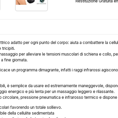
Restituzione Gratuita en
trico adatto per ogni punto del corpo: aiuta a combattere la cellulite
tricipiti.
assaggio per alleviare le tensioni muscolari di schiena e collo, pe
a fine giornata.
cace un programma dimagrante, infatti i raggi infrarossi agiscono c
abili, è semplice da usare ed estremamente maneggevole, dispone, i
gio energico e più lenta per un massaggio leggero e rilassante.
io circolare, pressione pneumatica e infrarosso termico e dispone 
colari favorendo un totale sollievo.
ibile della cellulite sedimentata