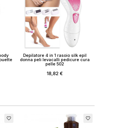
 body
Depilatore 4 in 1 rasoio silk epil
ouette
donna peli levacalli pedicure cura
pelle 502
18,82 €
favorite_border
favorite_border