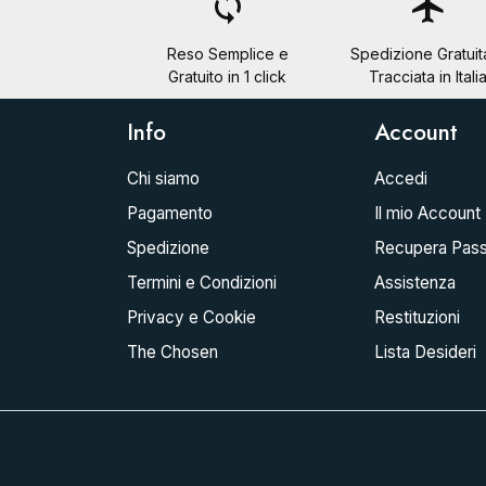
loop
flight
Reso Semplice e
Spedizione Gratuit
Gratuito in 1 click
Tracciata in Itali
Info
Account
Chi siamo
Accedi
Pagamento
Il mio Account
Spedizione
Recupera Pas
Termini e Condizioni
Assistenza
Privacy e Cookie
Restituzioni
The Chosen
Lista Desideri