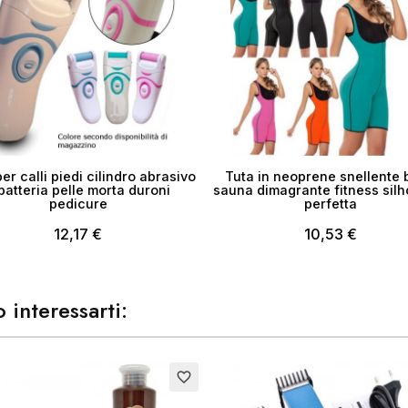
er calli piedi cilindro abrasivo
Tuta in neoprene snellente
batteria pelle morta duroni
sauna dimagrante fitness silh
pedicure
perfetta
12,17 €
10,53 €
 interessarti:
Esaurito
favorite_border