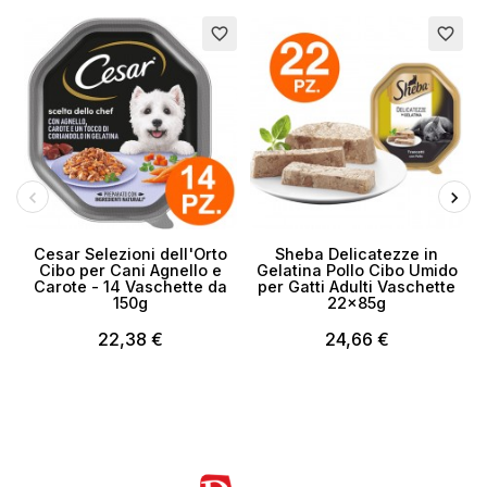
favorite_border
favorite_border
Cesar Selezioni dell'Orto
Sheba Delicatezze in
Cibo per Cani Agnello e
Gelatina Pollo Cibo Umido
Carote - 14 Vaschette da
per Gatti Adulti Vaschette
s
150g
22x85g
22,38 €
24,66 €