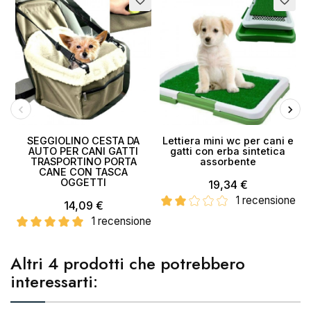
favorite_border
favorite_border
SEGGIOLINO CESTA DA
Lettiera mini wc per cani e
AUTO PER CANI GATTI
gatti con erba sintetica
TRASPORTINO PORTA
assorbente
CANE CON TASCA
OGGETTI
19,34 €
1 recensione
14,09 €
1 recensione
Altri 4 prodotti che potrebbero
interessarti: