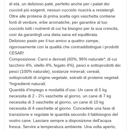
di età, un delizioso paté, perfetto anche per i palati dei
cuccioli più esigenti, nessun cucciolo riuscirà a resistergli.
Oltre alle proteine di prima scelta ogni vaschetta contiene
fonti di verdure, erbe aromatiche, per garantire al tuo
cucciolo tutti i nutrienti di cui ha bisogno per la sua crescita,
così da garantirgli una dieta sana ed equilibrata.
Delizioso pasto per il tuo amico a quattro zampe,
rigorosamente con la qualità che contraddistingue i prodotti
CESAR!
Composizione:
Carni e derivati (60%, 96% naturale*; di cui
tacchino 4%, vitello 4%, fegato 4%), pesci e sottoprodotti dei
pesci (100% naturale), sostanze minerali, cereali,
sottoprodotti di origine vegetale, estratti di proteine vegetali.
*Ingredienti naturali.
Quantità d'impiego e modalità d'uso
: Un cane di 5 kg
×
necessita di 2 - 2¼ vaschette al giorno, un cane di 7 kg
Crea lista dei desideri
necessita di 3 vaschette al giorno, un cane di 10 kg
necessita di 4 vaschette al giorno. Concedete una fase di
transizione e regolate le quantità secondo il fabbisogno del
Nome lista dei desideri
vostro cane. Lasciare sempre a disposizione dell'acqua
fresca. Servire a temperatura ambiente. Una volta aperto,