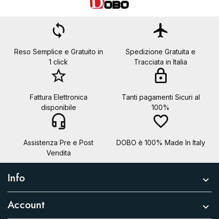
loop
flight
Reso Semplice e Gratuito in
Spedizione Gratuita e
1 click
Tracciata in Italia
star_border
lock
Fattura Elettronica
Tanti pagamenti Sicuri al
disponibile
100%
headset_mic
favorite_border
Assistenza Pre e Post
DOBO è 100% Made In Italy
Vendita
Info

Account
