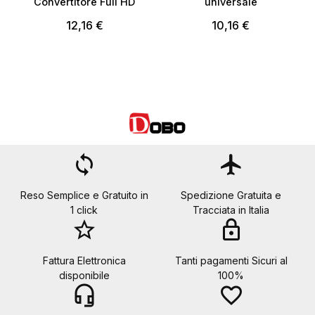
Convertitore Full HD
universale
12,16 €
10,16 €
loop
flight
Reso Semplice e Gratuito in
Spedizione Gratuita e
1 click
Tracciata in Italia
star_border
lock
Fattura Elettronica
Tanti pagamenti Sicuri al
disponibile
100%
headset_mic
favorite_border