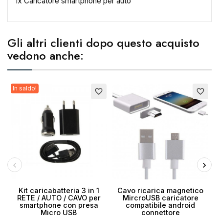
1x Caricatore smartphone per auto
Nome lista dei desideri
Gli altri clienti dopo questo acquisto
vedono anche:
Annulla
Crea lista dei desideri
In saldo!
favorite_border
favorite_border
Kit caricabatteria 3 in 1
Cavo ricarica magnetico
RETE / AUTO / CAVO per
MircroUSB caricatore
smartphone con presa
compatibile android
Micro USB
connettore