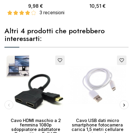
9,98 €
10,51 €
3 recensioni
Altri 4 prodotti che potrebbero
interessarti:
E
favorite_border
favorite_border
Cavo HDMI maschio a 2
Cavo USB dati micro
femmina 1080p
smartphone fotocamera
sdoppiatore adattatore
carica 1,5 metri cellulare