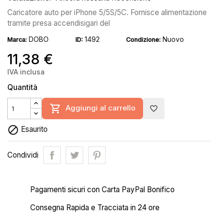
Caricatore auto per iPhone 5/5S/5C. Fornisce alimentazione
tramite presa accendisigari del
DOBO
1492
Nuovo
Marca:
ID:
Condizione:
11,38 €
IVA inclusa
Quantità

Aggiungi al carrello
favorite_border

Esaurito
Condividi
Pagamenti sicuri con Carta PayPal Bonifico
Consegna Rapida e Tracciata in 24 ore