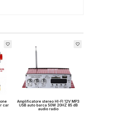
×
favorite_border
favorite_border
i
ione
Amplificatore stereo HI-FI 12V MP3
r car
USB auto barca 50W 20HZ 85 dB
audio radio