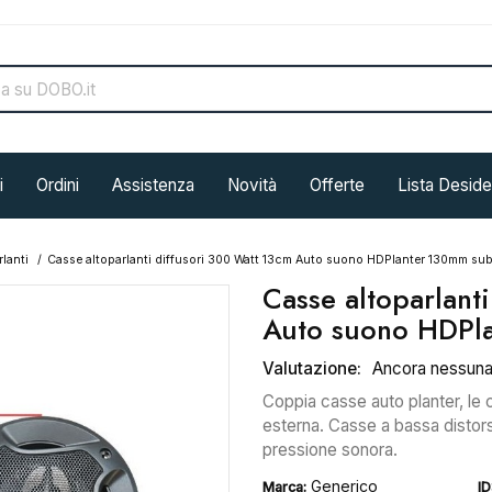
i
Ordini
Assistenza
Novità
Offerte
Lista Deside
lanti
Casse altoparlanti diffusori 300 Watt 13cm Auto suono HDPlanter 130mm su
Casse altoparlant
Auto suono HDPl
Valutazione:
Ancora nessun
Coppia casse auto planter, le 
esterna. Casse a bassa distorsio
pressione sonora.
Generico
Marca:
ID