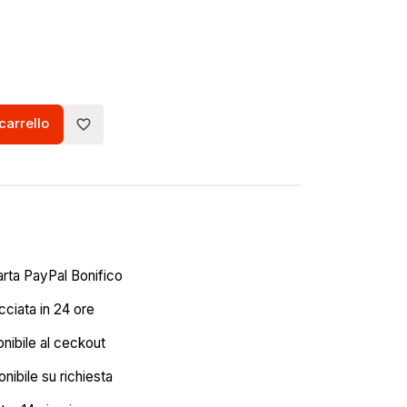
carrello
favorite_border
arta PayPal Bonifico
ciata in 24 ore
onibile al ceckout
nibile su richiesta