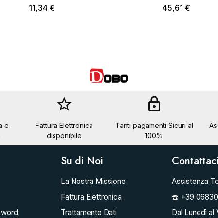
11,34 €
45,61 €
star_border
lock
a e
Fattura Elettronica
Tanti pagamenti Sicuri al
As
a
disponibile
100%
Su di Noi
Contattac
La Nostra Missione
Assistenza Te
Fattura Elettronica
☎️ +39 0683
sword
Trattamento Dati
Dal Lunedì al 