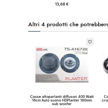
13,68 €
Altri 4 prodotti che potrebbero
Esaurito
Esauri
favorite_border
Casse altoparlanti diffusori 400 Watt
Co
16cm Auto suono HDPlanter 160mm
cro
sub woofer