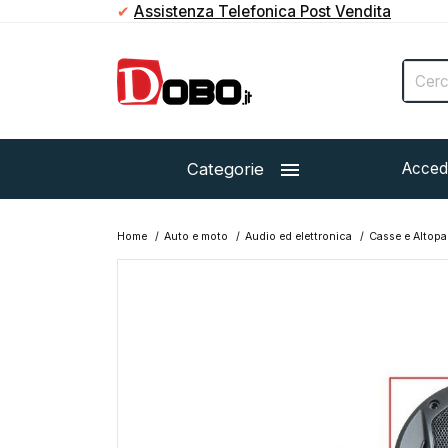
✔
Paga in contanti direttamente al corriere

Categorie
Acced
Home
Auto e moto
Audio ed elettronica
Casse e Altopar