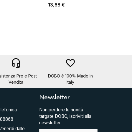
13,68 €
headset_mic
favorite_border
sistenza Pre e Post
DOBO è 100% Made In
Vendita
Italy
i
Newsletter
lefonica
Non perdere le novità
targate DOBO, iscriviti alla
088868
newsletter.
Venerdì dalle