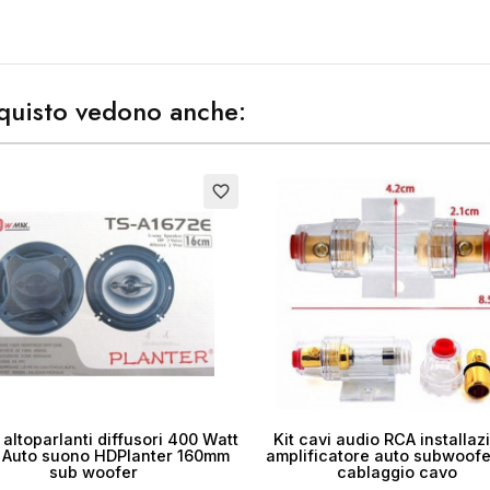
ea lista dei desideri
acquisto vedono anche:
me lista dei desideri
to
favorite_border
Annulla
Crea lista dei desider
altoparlanti diffusori 400 Watt
Kit cavi audio RCA installaz
 Auto suono HDPlanter 160mm
amplificatore auto subwoofe
sub woofer
cablaggio cavo