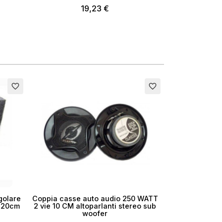
19,23 €
favorite_border
favorite_border
golare
Coppia casse auto audio 250 WATT
o 20cm
2 vie 10 CM altoparlanti stereo sub
woofer