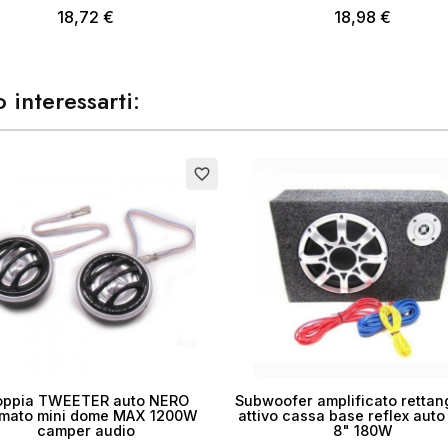
18,72 €
18,98 €
 interessarti:
to
Esaurito
favorite_border
ppia TWEETER auto NERO
Subwoofer amplificato rettan
mato mini dome MAX 1200W
attivo cassa base reflex aut
camper audio
8" 180W