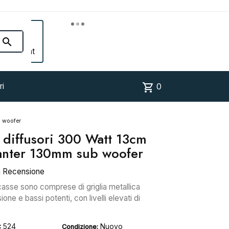


Account
shopping_cart
ri
0
b woofer
i diffusori 300 Watt 13cm
anter 130mm sub woofer
a Recensione
casse sono comprese di griglia metallica
ne e bassi potenti, con livelli elevati di
524
Nuovo
:
Condizione: