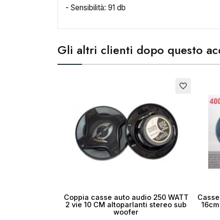
- Sensibilità: 91 db
Cr
Gli altri clienti dopo questo 
No
Esauri
favorite_border
Coppia casse auto audio 250 WATT
Casse 
2 vie 10 CM altoparlanti stereo sub
16cm
woofer