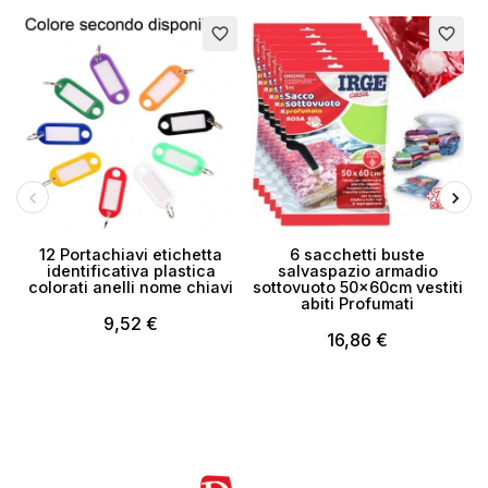
E
favorite_border
favorite_border
12 Portachiavi etichetta
6 sacchetti buste
identificativa plastica
salvaspazio armadio
colorati anelli nome chiavi
sottovuoto 50x60cm vestiti
abiti Profumati
9,52 €
16,86 €