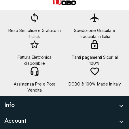
loop
flight
Reso Semplice e Gratuito in
Spedizione Gratuita e
1 click
Tracciata in Italia
star_border
lock
Fattura Elettronica
Tanti pagamenti Sicuri al
disponibile
100%
headset_mic
favorite_border
Assistenza Pre e Post
DOBO è 100% Made In Italy
Vendita
Info

Account
