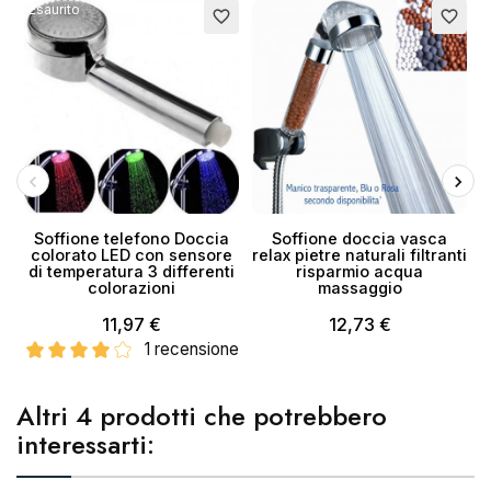
Esaurito
favorite_border
favorite_border
Soffione telefono Doccia
Soffione doccia vasca
colorato LED con sensore
relax pietre naturali filtranti
v
di temperatura 3 differenti
risparmio acqua
colorazioni
massaggio
11,97 €
12,73 €
1 recensione
Altri 4 prodotti che potrebbero
interessarti: