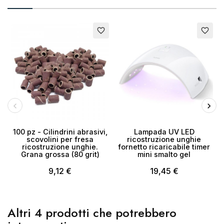
E
favorite_border
favorite_border
Annulla
Crea lista dei desideri
100 pz - Cilindrini abrasivi,
Lampada UV LED
scovolini per fresa
ricostruzione unghie
ricostruzione unghie.
fornetto ricaricabile timer
Grana grossa (80 grit)
mini smalto gel
9,12 €
19,45 €
Altri 4 prodotti che potrebbero