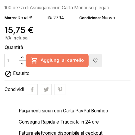
100 pezzi di Asciugamani in Carta Monouso piegati
Ro.ial.®
2794
Nuovo
Marca:
ID:
Condizione:
15,75 €
IVA inclusa
Quantità

Aggiungi al carrello
favorite_border

Esaurito
Condividi
Pagamenti sicuri con Carta PayPal Bonifico
Consegna Rapida e Tracciata in 24 ore
Fattura elettronica disponibile al ceckout