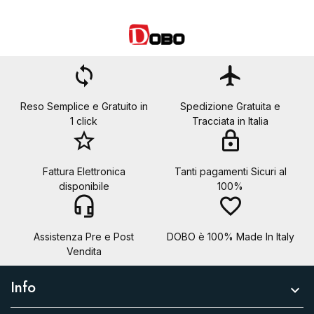
loop
flight
Reso Semplice e Gratuito in
Spedizione Gratuita e
1 click
Tracciata in Italia
star_border
lock
Fattura Elettronica
Tanti pagamenti Sicuri al
disponibile
100%
headset_mic
favorite_border
Assistenza Pre e Post
DOBO è 100% Made In Italy
Vendita
Info
