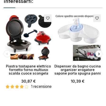
interessarti:
E
favorite_border
favorite_border
Piastra tostapane elettrico
Dispenser da bagno cucina
fornetto forno multiuso
organizer erogatore
scalda cuoce scongela
sapone porta spugna panni
30,87 €
10,39 €
1 recensione