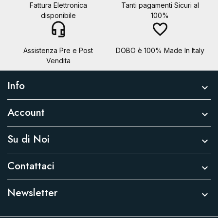
Fattura Elettronica
Tanti pagamenti Sicuri al
disponibile
100%
headset_mic
favorite_border
Assistenza Pre e Post
DOBO è 100% Made In Italy
Vendita
Info

Account

Su di Noi

Contattaci

Newsletter
