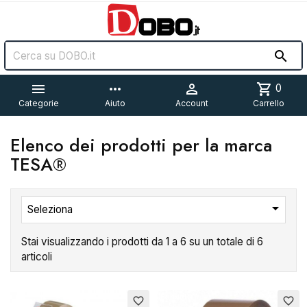


more_horiz

shopping_cart
0
Categorie
Aiuto
Account
Carrello
Elenco dei prodotti per la marca
TESA®

Seleziona
Stai visualizzando i prodotti da 1 a 6 su un totale di 6
articoli
Esaurito
favorite_border
favorite_border