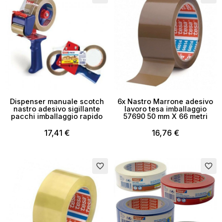
Dispenser manuale scotch
6x Nastro Marrone adesivo
nastro adesivo sigillante
lavoro tesa imballaggio
pacchi imballaggio rapido
57690 50 mm X 66 metri
17,41 €
16,76 €
Esaurito
favorite_border
favorite_border