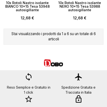
10x Rotoli Nastro isolante
10x Rotoli Nastro isolante
BIANCO 10x15 Tesa 53948
NERO 10x15 Tesa 53988
autosigillante
autosigillante
12,68 €
12,68 €
Stai visualizzando i prodotti da 1 a 6 su un totale di 6
articoli
loop
flight
Reso Semplice e Gratuito in
Spedizione Gratuita e
1 click
Tracciata in Italia
star_border
lock