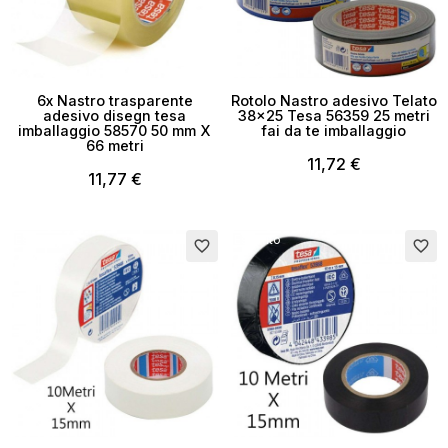
6x Nastro trasparente
Rotolo Nastro adesivo Telato
adesivo disegn tesa
38x25 Tesa 56359 25 metri
imballaggio 58570 50 mm X
fai da te imballaggio
66 metri
11,72 €
11,77 €
×
Crea lista dei desideri
Esaurito
Esaurito
favorite_border
favorite_border
Nome lista dei desideri
Annulla
Crea lista dei desideri