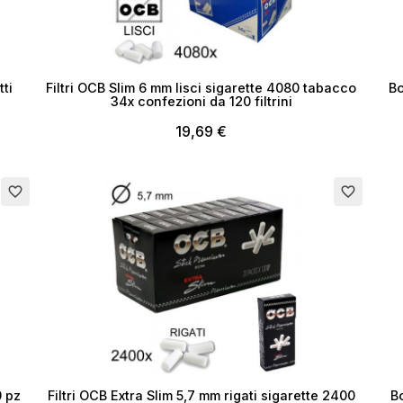
tti
Filtri OCB Slim 6 mm lisci sigarette 4080 tabacco
Bo
34x confezioni da 120 filtrini
19,69 €
Esaurito
Esau
favorite_border
favorite_border
0 pz
Filtri OCB Extra Slim 5,7 mm rigati sigarette 2400
B
ea lista dei desideri