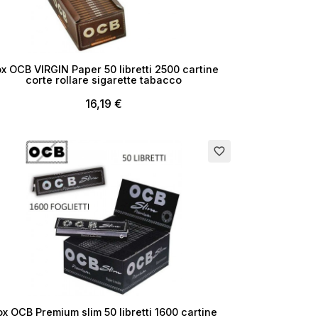
x OCB VIRGIN Paper 50 libretti 2500 cartine
corte rollare sigarette tabacco
16,19 €
rito
favorite_border
×
ox OCB Premium slim 50 libretti 1600 cartine