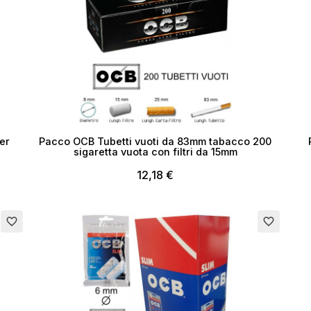
er
Pacco OCB Tubetti vuoti da 83mm tabacco 200
sigaretta vuota con filtri da 15mm
12,18 €
Esaurito
Esau
favorite_border
favorite_border