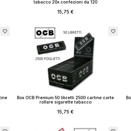
tabacco 20x confezioni da 120
15,75 €
me lista dei desideri
Esaurito
Esau
favorite_border
favorite_border
Annulla
Crea lista dei desider
tine
Box OCB Premium 50 libretti 2500 cartine corte
Bo
rollare sigarette tabacco
15,75 €
Esaurito