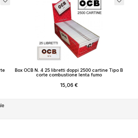
favorite_border
favorite_border
rte
Box OCB N. 4 25 libretti doppi 2500 cartine Tipo B
corte combustione lenta fumo
15,06 €
ale