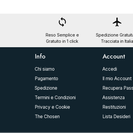
loop
flight
Reso Semplice e
Spedizione Gratuit
Gratuito in 1 click
Tracciata in Itali
Info
Account
Chi siamo
Accedi
Pagamento
Il mio Account
Spedizione
Recupera Pas
Termini e Condizioni
Assistenza
Privacy e Cookie
Restituzioni
The Chosen
Lista Desideri