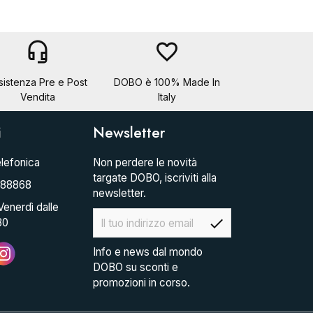
headset_mic
favorite_border
sistenza Pre e Post
DOBO è 100% Made In
Vendita
Italy
i
Newsletter
lefonica
Non perdere le novità
targate DOBO, iscriviti alla
088868
newsletter.
Venerdì dalle
check
30
Info e news dal mondo
DOBO su sconti e
promozioni in corso.