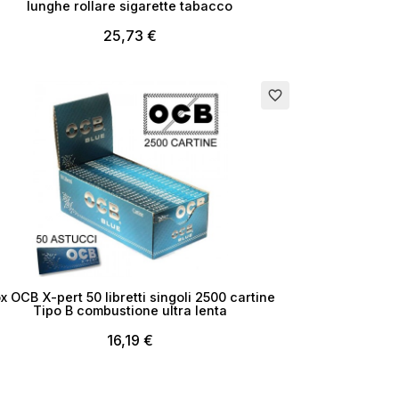
lunghe rollare sigarette tabacco
25,73 €
rito
favorite_border
i
x OCB X-pert 50 libretti singoli 2500 cartine
Tipo B combustione ultra lenta
16,19 €