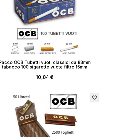
Pacco OCB Tubetti vuoti classici da 83mm
tabacco 100 sigarette vuote filtro 15mm
10,84 €
rito
favorite_border