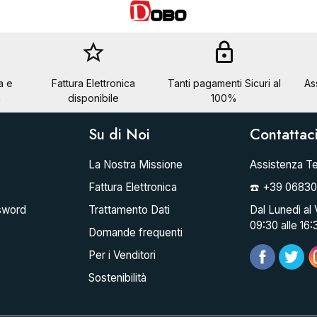
star_border
lock
a e
Fattura Elettronica
Tanti pagamenti Sicuri al
As
a
disponibile
100%
Su di Noi
Contattac
La Nostra Missione
Assistenza Te
Fattura Elettronica
☎️ +39 0683
sword
Trattamento Dati
Dal Lunedì al 
09:30 alle 16:
Domande frequenti
Per i Venditori
Sostenibilità