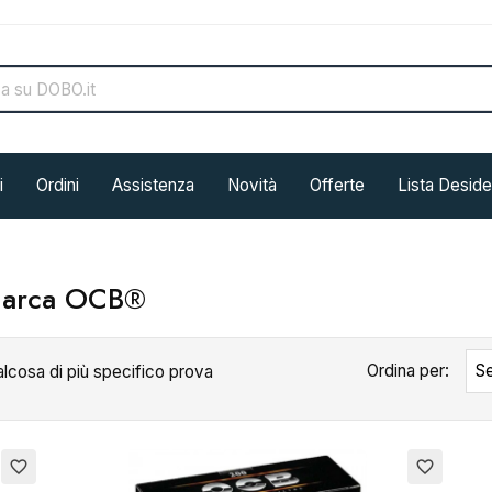
i
Ordini
Assistenza
Novità
Offerte
Lista Deside
 marca OCB®
Ordina per:
Se
alcosa di più specifico prova
Esaurito
Esau
favorite_border
favorite_border