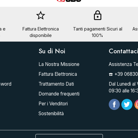
star_border
lock
a e
Fattura Elettronica
Tanti pagamenti Sicuri al
As
a
disponibile
100%
Su di Noi
Contattac
La Nostra Missione
Assistenza Te
Fattura Elettronica
☎️ +39 0683
sword
Trattamento Dati
Dal Lunedì al 
09:30 alle 16:
Domande frequenti
Per i Venditori
Sostenibilità