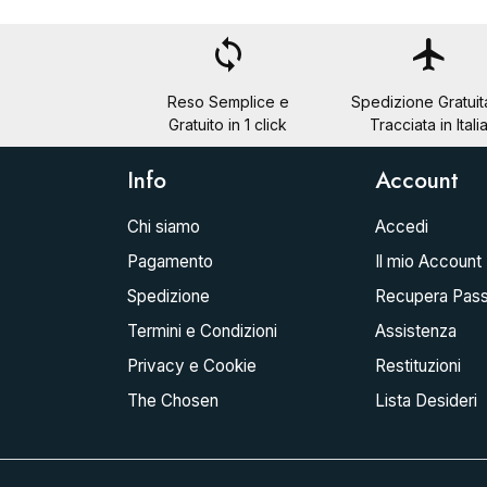
loop
flight
Reso Semplice e
Spedizione Gratuit
Gratuito in 1 click
Tracciata in Itali
Info
Account
Chi siamo
Accedi
Pagamento
Il mio Account
Spedizione
Recupera Pas
Termini e Condizioni
Assistenza
Privacy e Cookie
Restituzioni
The Chosen
Lista Desideri