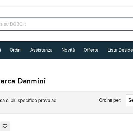
i
Ordini
Assistenza
Novità
Offerte
Lista Deside
marca Danmini
Ordina per:
Se
sa di più specifico prova ad
favorite_border