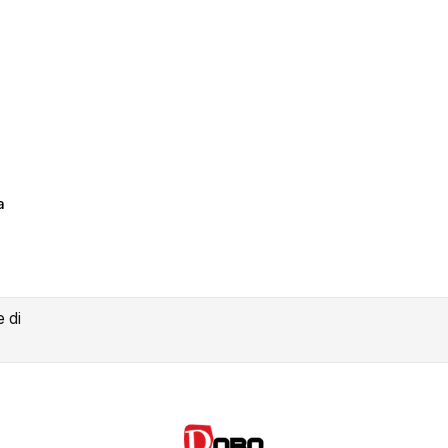
a
ea lista dei desideri
me lista dei desideri
e di
Annulla
Crea lista dei desider