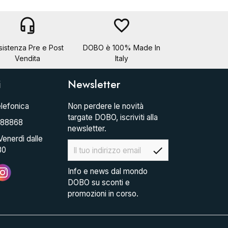
headset_mic
favorite_border
sistenza Pre e Post
DOBO è 100% Made In
Vendita
Italy
i
Newsletter
lefonica
Non perdere le novità
targate DOBO, iscriviti alla
088868
newsletter.
Venerdì dalle
check
30
Info e news dal mondo
DOBO su sconti e
promozioni in corso.