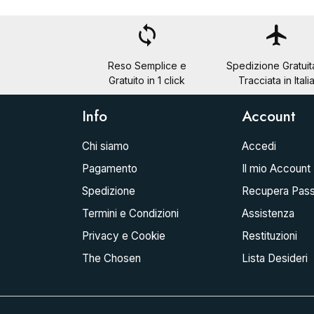
loop
flight
Reso Semplice e
Spedizione Gratuit
Gratuito in 1 click
Tracciata in Itali
Info
Account
Chi siamo
Accedi
Pagamento
Il mio Account
Spedizione
Recupera Pas
Termini e Condizioni
Assistenza
Privacy e Cookie
Restituzioni
The Chosen
Lista Desideri