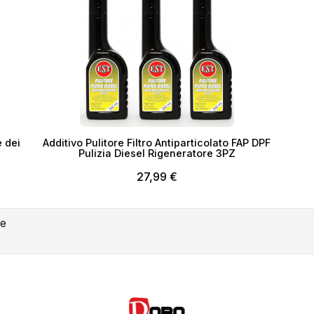
e dei
Additivo Pulitore Filtro Antiparticolato FAP DPF
ea lista dei desideri
Pulizia Diesel Rigeneratore 3PZ
27,99 €
me lista dei desideri
le
Annulla
Crea lista dei desider