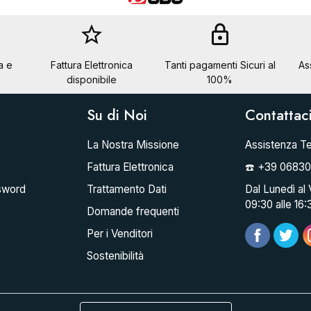
star_border
lock
a e
Fattura Elettronica
Tanti pagamenti Sicuri al
As
a
disponibile
100%
Su di Noi
Contattac
La Nostra Missione
Assistenza Te
Fattura Elettronica
☎️ +39 0683
sword
Trattamento Dati
Dal Lunedì al 
09:30 alle 16:
Domande frequenti
Per i Venditori
Sostenibilità