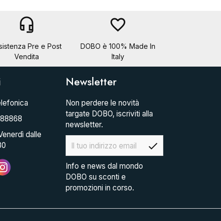
headset_mic
favorite_border
sistenza Pre e Post
DOBO è 100% Made In
Vendita
Italy
i
Newsletter
lefonica
Non perdere le novità
targate DOBO, iscriviti alla
088868
newsletter.
Venerdì dalle
check
30
Info e news dal mondo
DOBO su sconti e
promozioni in corso.