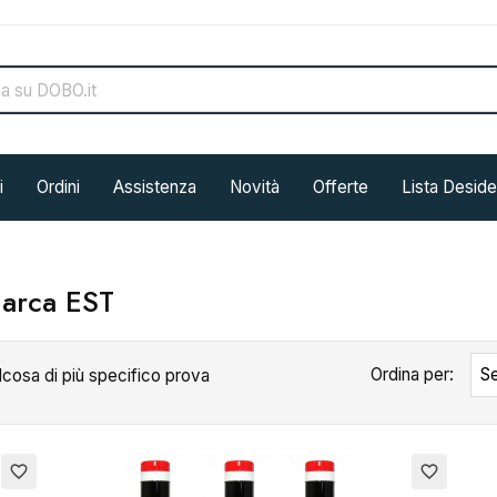
i
Ordini
Assistenza
Novità
Offerte
Lista Deside
marca EST
Ordina per:
Se
lcosa di più specifico prova
favorite_border
favorite_border