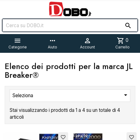


more_horiz

shopping_cart
0
Categorie
Aiuto
Account
Carrello
Elenco dei prodotti per la marca JL
Breaker®

Seleziona
Stai visualizzando i prodotti da 1 a 4 su un totale di 4
articoli
Esaurito
Esaurito
favorite_border
favorite_border