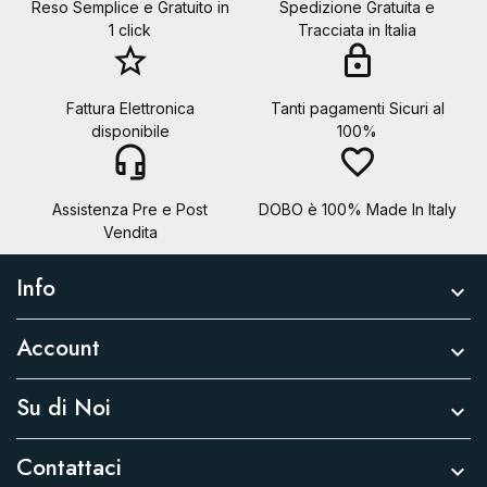
Reso Semplice e Gratuito in
Spedizione Gratuita e
1 click
Tracciata in Italia
star_border
lock
Fattura Elettronica
Tanti pagamenti Sicuri al
disponibile
100%
headset_mic
favorite_border
Assistenza Pre e Post
DOBO è 100% Made In Italy
Vendita
Info

Account

Su di Noi

Contattaci
