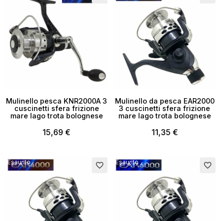
Mulinello pesca KNR2000A 3
Mulinello da pesca EAR2000
cuscinetti sfera frizione
3 cuscinetti sfera frizione
mare lago trota bolognese
mare lago trota bolognese
15,69 €
11,35 €
Esaurito
Esaurito
favorite_border
favorite_border