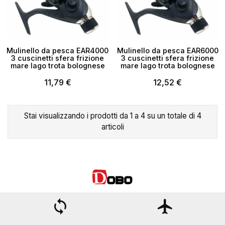
×
Crea lista dei desideri
Mulinello da pesca EAR4000
Mulinello da pesca EAR6000
3 cuscinetti sfera frizione
3 cuscinetti sfera frizione
Nome lista dei desideri
mare lago trota bolognese
mare lago trota bolognese
11,79 €
12,52 €
Annulla
Crea lista dei desideri
Stai visualizzando i prodotti da 1 a 4 su un totale di 4
articoli
loop
flight