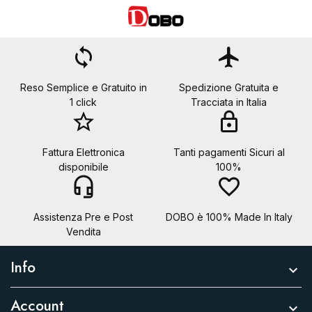
Annulla
Crea lista dei desideri
loop
flight
Reso Semplice e Gratuito in
Spedizione Gratuita e
1 click
Tracciata in Italia
star_border
lock
Fattura Elettronica
Tanti pagamenti Sicuri al
disponibile
100%
headset_mic
favorite_border
Assistenza Pre e Post
DOBO è 100% Made In Italy
Vendita
Info

Account
