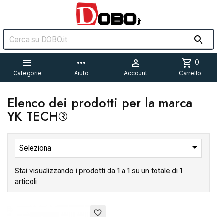


more_horiz

shopping_cart
0
Categorie
Aiuto
Account
Carrello
Elenco dei prodotti per la marca
YK TECH®

Seleziona
Stai visualizzando i prodotti da 1 a 1 su un totale di 1
articoli
Esaurito
favorite_border