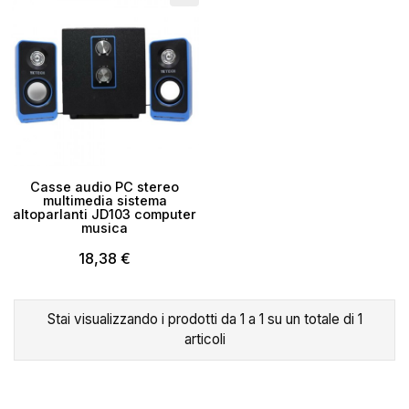
Casse audio PC stereo
multimedia sistema
altoparlanti JD103 computer
musica
18,38 €
×
Crea lista dei desideri
Stai visualizzando i prodotti da 1 a 1 su un totale di 1
articoli
Nome lista dei desideri