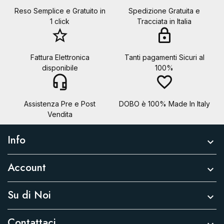
Reso Semplice e Gratuito in
Spedizione Gratuita e
1 click
Tracciata in Italia
star_border
lock
Fattura Elettronica
Tanti pagamenti Sicuri al
disponibile
100%
headset_mic
favorite_border
Assistenza Pre e Post
DOBO è 100% Made In Italy
Vendita
Info

Account

Su di Noi

Contattaci