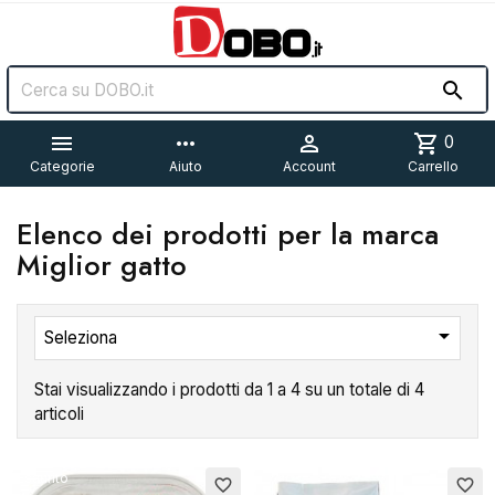


more_horiz

shopping_cart
0
Categorie
Aiuto
Account
Carrello
Elenco dei prodotti per la marca
Miglior gatto

Seleziona
Stai visualizzando i prodotti da 1 a 4 su un totale di 4
articoli
Esaurito
favorite_border
favorite_border