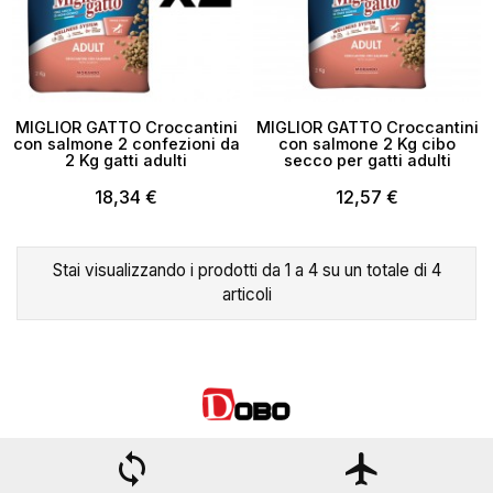
×
Crea lista dei desideri
MIGLIOR GATTO Croccantini
MIGLIOR GATTO Croccantini
Nome lista dei desideri
con salmone 2 confezioni da
con salmone 2 Kg cibo
2 Kg gatti adulti
secco per gatti adulti
18,34 €
12,57 €
Annulla
Crea lista dei desideri
Stai visualizzando i prodotti da 1 a 4 su un totale di 4
articoli
loop
flight