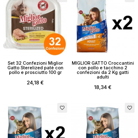
Set 32 Confezioni Miglior
MIGLIOR GATTO Croccantini
Gatto Sterelized patè con
con pollo e tacchino 2
pollo e prosciutto 100 gr
confezioni da 2 Kg gatti
adulti
24,18 €
18,34 €
favorite_border
favorite_border