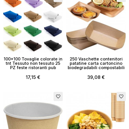
100x100 Tovaglie colorate in
250 Vaschette contenitori
tnt Tessuto non tessuto 25
patatine carta cartoncino
PZ feste ristoranti pub
biodegradabili compostabili
17,15 €
39,08 €
favorite_border
favorite_border