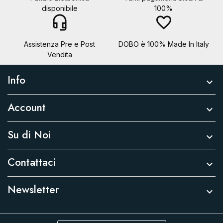
disponibile
100%
headset_mic
favorite_border
Assistenza Pre e Post
DOBO è 100% Made In Italy
Vendita
Info

Account

Su di Noi

Contattaci

Newsletter
