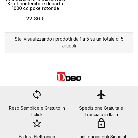
Kraft contenitore di carta
1000 cc poke rotonde
22,36 €
Stai visualizzando i prodotti da 1 a 5 su un totale di 5
articoli
loop
flight
Reso Semplice e Gratuito in
Spedizione Gratuita e
1 click
Tracciata in Italia
star_border
lock
Fattura Elettronica
Tanti pagamenti Sicuri al