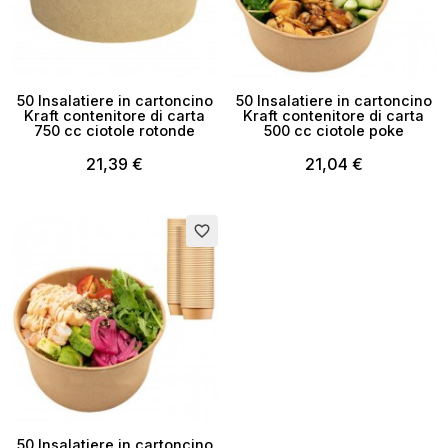
50 Insalatiere in cartoncino
50 Insalatiere in cartoncino
Kraft contenitore di carta
Kraft contenitore di carta
750 cc ciotole rotonde
500 cc ciotole poke
21,39 €
21,04 €
×
favorite_border
Crea lista dei desideri
Nome lista dei desideri
Annulla
Crea lista dei desideri
50 Insalatiere in cartoncino