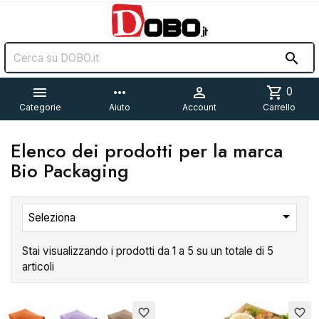


more_horiz

shopping_cart
0
Categorie
Aiuto
Account
Carrello
Elenco dei prodotti per la marca
Bio Packaging

Seleziona
Stai visualizzando i prodotti da 1 a 5 su un totale di 5
articoli
favorite_border
favorite_border