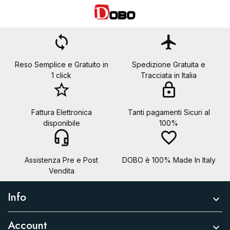
Annulla
Crea lista dei desideri
loop
flight
Reso Semplice e Gratuito in
Spedizione Gratuita e
1 click
Tracciata in Italia
star_border
lock
Fattura Elettronica
Tanti pagamenti Sicuri al
disponibile
100%
headset_mic
favorite_border
Assistenza Pre e Post
DOBO è 100% Made In Italy
Vendita
Info

Account
