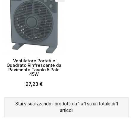
Ventilatore Portatile
Quadrato Rinfrescante da
Pavimento Tavolo 5 Pale
45W
27,23 €
×
Crea lista dei desideri
Stai visualizzando i prodotti da 1 a 1 su un totale di 1
articoli
Nome lista dei desideri