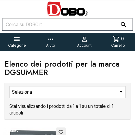


more_horiz

shopping_cart
0
Categorie
Aiuto
Account
Carrello
Elenco dei prodotti per la marca
DGSUMMER

Seleziona
Stai visualizzando i prodotti da 1 a 1 su un totale di 1
articoli
Esaurito
favorite_border