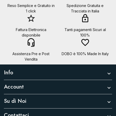
Reso Semplice e Gratuito in
Spedizione Gratuita e
1 click
Tracciata in Italia
star_border
lock
Fattura Elettronica
Tanti pagamenti Sicuri al
disponibile
100%
headset_mic
favorite_border
Assistenza Pre e Post
DOBO è 100% Made In Italy
Vendita
Info

Account

Su di Noi

Contattaci