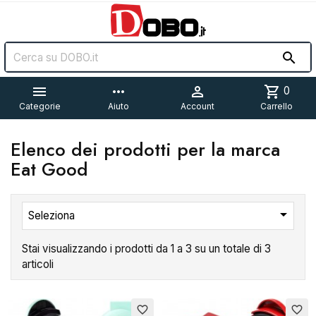


more_horiz

shopping_cart
0
Categorie
Aiuto
Account
Carrello
Elenco dei prodotti per la marca
Eat Good

Seleziona
Stai visualizzando i prodotti da 1 a 3 su un totale di 3
articoli
favorite_border
favorite_border