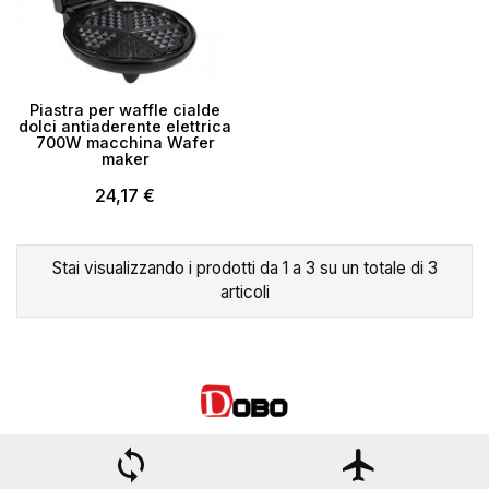
×
Crea lista dei desideri
Piastra per waffle cialde
dolci antiaderente elettrica
Nome lista dei desideri
700W macchina Wafer
maker
24,17 €
Annulla
Crea lista dei desideri
Stai visualizzando i prodotti da 1 a 3 su un totale di 3
articoli
loop
flight