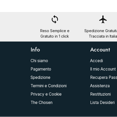
loop
flight
Reso Semplice e
Spedizione Gratuit
Gratuito in 1 click
Tracciata in Itali
Info
Account
Chi siamo
Accedi
Pagamento
Il mio Account
Spedizione
Recupera Pas
Termini e Condizioni
Assistenza
Privacy e Cookie
Restituzioni
The Chosen
Lista Desideri