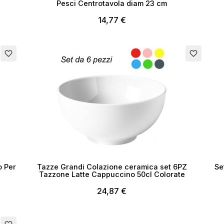
Pesci Centrotavola diam 23 cm
14,77 €
me lista dei desideri
Esaurito
Esau
favorite_border
favorite_border
Annulla
Crea lista dei desider
o Per
Tazze Grandi Colazione ceramica set 6PZ
Se
Tazzone Latte Cappuccino 50cl Colorate
24,87 €