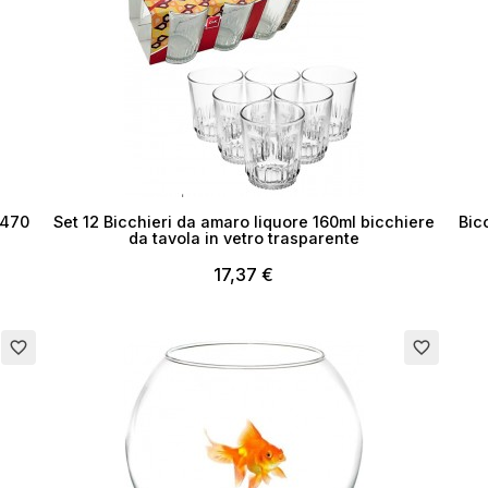
 470
Set 12 Bicchieri da amaro liquore 160ml bicchiere
Bic
da tavola in vetro trasparente
17,37 €
Esaurito
Esau
favorite_border
favorite_border