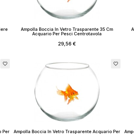
iere
Ampolla Boccia In Vetro Trasparente 35 Cm
A
Acquario Per Pesci Centrotavola
29,56 €
Esaurito
Esau
favorite_border
favorite_border
o Per
Ampolla Boccia In Vetro Trasparente Acquario Per
Ampo
ea lista dei desideri