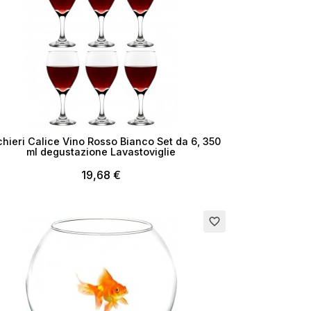
chieri Calice Vino Rosso Bianco Set da 6, 350
ml degustazione Lavastoviglie
19,68 €
rito
favorite_border