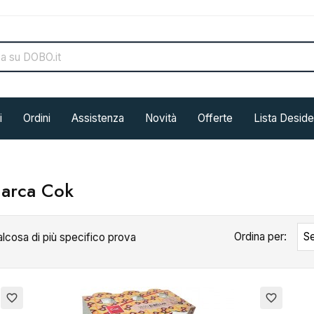
i
Ordini
Assistenza
Novità
Offerte
Lista Deside
marca Cok
Ordina per:
Se
alcosa di più specifico prova
favorite_border
favorite_border