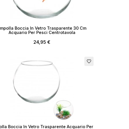
mpolla Boccia In Vetro Trasparente 30 Cm
Acquario Per Pesci Centrotavola
24,95 €
rito
favorite_border
×
lla Boccia In Vetro Trasparente Acquario Per