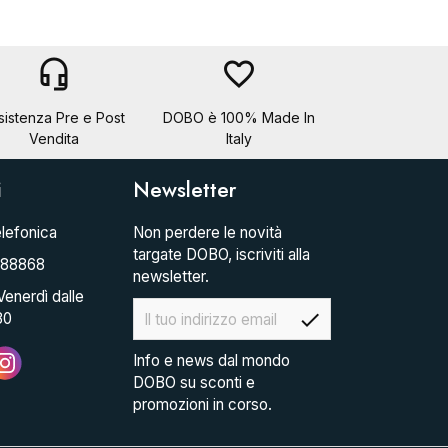
headset_mic
favorite_border
sistenza Pre e Post
DOBO è 100% Made In
Vendita
Italy
i
Newsletter
lefonica
Non perdere le novità
targate DOBO, iscriviti alla
088868
newsletter.
Venerdì dalle
check
30
Info e news dal mondo
DOBO su sconti e
promozioni in corso.