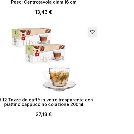
Pesci Centrotavola diam 16 cm
13,43 €
rito
favorite_border
i
t 12 Tazze da caffè in vetro trasparente con
piattino cappuccino colazione 200ml
27,18 €