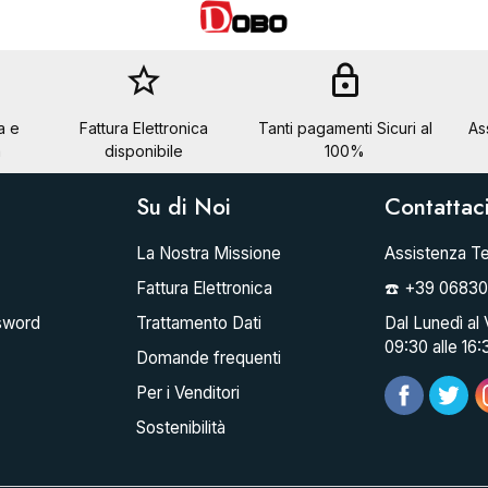
star_border
lock
a e
Fattura Elettronica
Tanti pagamenti Sicuri al
As
a
disponibile
100%
Su di Noi
Contattac
La Nostra Missione
Assistenza Te
Fattura Elettronica
☎️ +39 0683
sword
Trattamento Dati
Dal Lunedì al 
09:30 alle 16:
Domande frequenti
Per i Venditori
Sostenibilità