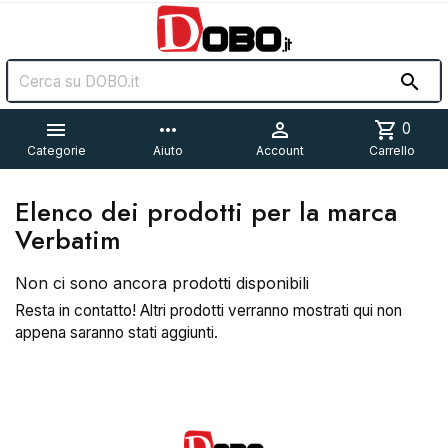


more_horiz

shopping_cart
0
Categorie
Aiuto
Account
Carrello
Elenco dei prodotti per la marca
Verbatim
Non ci sono ancora prodotti disponibili
Resta in contatto! Altri prodotti verranno mostrati qui non
appena saranno stati aggiunti.