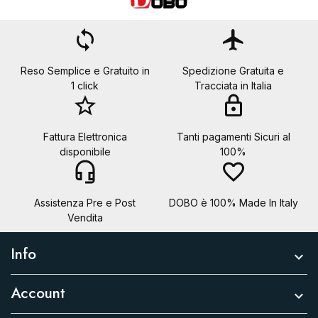
loop
flight
×
Reso Semplice e Gratuito in
Spedizione Gratuita e
Crea lista dei desideri
1 click
Tracciata in Italia
star_border
lock
Nome lista dei desideri
Fattura Elettronica
Tanti pagamenti Sicuri al
disponibile
100%
headset_mic
favorite_border
Annulla
Crea lista dei desideri
Assistenza Pre e Post
DOBO è 100% Made In Italy
Vendita
Info

Account
