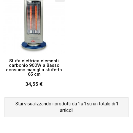
Stufa elettrica elementi
carbonio 900W a Basso
consumo maniglia stufetta
65 cm
34,55 €
×
Crea lista dei desideri
Stai visualizzando i prodotti da 1 a 1 su un totale di 1
articoli
Nome lista dei desideri