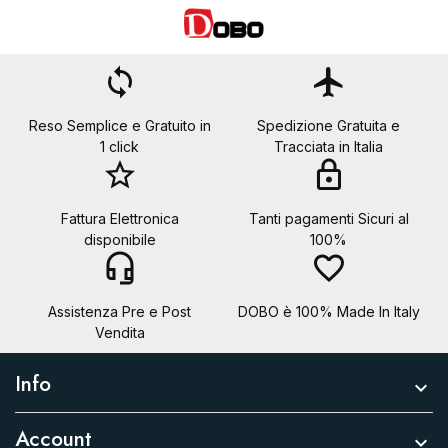
Annulla
Crea lista dei desideri
loop
flight
Reso Semplice e Gratuito in
Spedizione Gratuita e
1 click
Tracciata in Italia
star_border
lock
Fattura Elettronica
Tanti pagamenti Sicuri al
disponibile
100%
headset_mic
favorite_border
Assistenza Pre e Post
DOBO è 100% Made In Italy
Vendita
Info

Account
