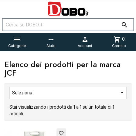


more_horiz

shopping_cart
0
Categorie
Aiuto
Account
Carrello
Elenco dei prodotti per la marca
JCF

Seleziona
Stai visualizzando i prodotti da 1 a 1 su un totale di 1
articoli
Esaurito
favorite_border