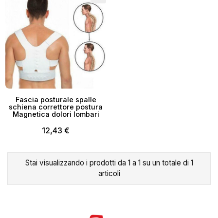
Fascia posturale spalle
schiena correttore postura
Magnetica dolori lombari
12,43 €
×
Stai visualizzando i prodotti da 1 a 1 su un totale di 1
Crea lista dei desideri
articoli
Nome lista dei desideri