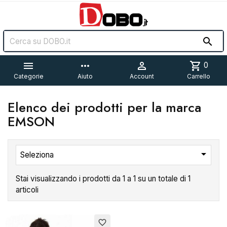


more_horiz

shopping_cart
0
Categorie
Aiuto
Account
Carrello
Elenco dei prodotti per la marca
EMSON

Seleziona
Stai visualizzando i prodotti da 1 a 1 su un totale di 1
articoli
favorite_border