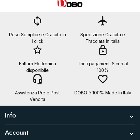
Annulla
Crea lista dei desideri
loop
flight
Reso Semplice e Gratuito in
Spedizione Gratuita e
1 click
Tracciata in Italia
star_border
lock
Fattura Elettronica
Tanti pagamenti Sicuri al
disponibile
100%
headset_mic
favorite_border
Assistenza Pre e Post
DOBO è 100% Made In Italy
Vendita
Info

Account
