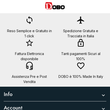
Annulla
Crea lista dei desideri
loop
flight
Reso Semplice e Gratuito in
Spedizione Gratuita e
1 click
Tracciata in Italia
star_border
lock
Fattura Elettronica
Tanti pagamenti Sicuri al
disponibile
100%
headset_mic
favorite_border
Assistenza Pre e Post
DOBO è 100% Made In Italy
Vendita
Info

Account
