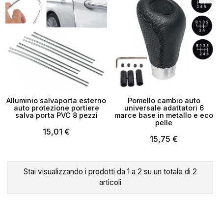
Alluminio salvaporta esterno
Pomello cambio auto
auto protezione portiere
universale adattatori 6
salva porta PVC 8 pezzi
marce base in metallo e eco
pelle
15,01 €
15,75 €
×
Crea lista dei desideri
Stai visualizzando i prodotti da 1 a 2 su un totale di 2
articoli
Nome lista dei desideri