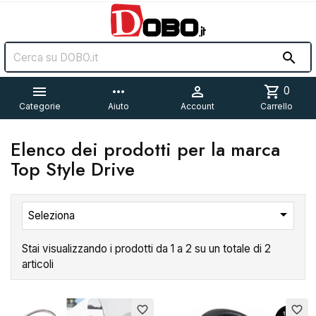


more_horiz

shopping_cart
0
Categorie
Aiuto
Account
Carrello
Elenco dei prodotti per la marca
Top Style Drive

Seleziona
Stai visualizzando i prodotti da 1 a 2 su un totale di 2
articoli
Esaurito
favorite_border
favorite_border