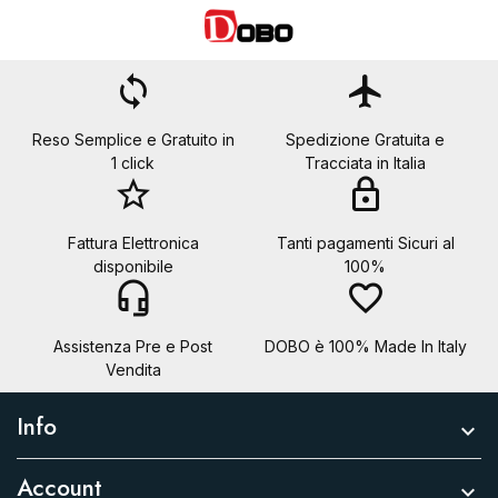
Annulla
Crea lista dei desideri
loop
flight
Reso Semplice e Gratuito in
Spedizione Gratuita e
1 click
Tracciata in Italia
star_border
lock
Fattura Elettronica
Tanti pagamenti Sicuri al
disponibile
100%
headset_mic
favorite_border
Assistenza Pre e Post
DOBO è 100% Made In Italy
Vendita
Info

Account
