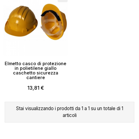
Elmetto casco di protezione
in polietilene giallo
caschetto sicurezza
cantiere
13,81 €
×
Crea lista dei desideri
Stai visualizzando i prodotti da 1 a 1 su un totale di 1
articoli
Nome lista dei desideri