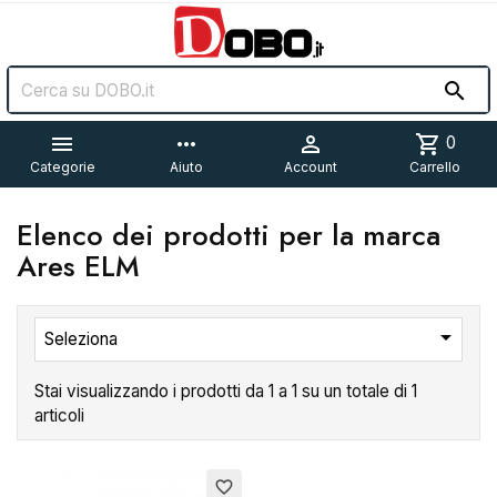


more_horiz

shopping_cart
0
Categorie
Aiuto
Account
Carrello
Elenco dei prodotti per la marca
Ares ELM

Seleziona
Stai visualizzando i prodotti da 1 a 1 su un totale di 1
articoli
favorite_border