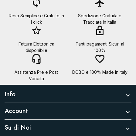
loop
flight
Reso Semplice e Gratuito in
Spedizione Gratuita e
1 click
Tracciata in Italia
star_border
lock
Fattura Elettronica
Tanti pagamenti Sicuri al
disponibile
100%
headset_mic
favorite_border
Assistenza Pre e Post
DOBO è 100% Made In Italy
Vendita
Info

Account

Su di Noi
