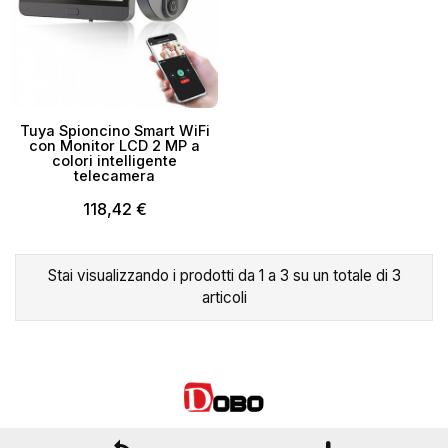
×
Crea lista dei desideri
Tuya Spioncino Smart WiFi
Nome lista dei desideri
con Monitor LCD 2 MP a
colori intelligente
telecamera
118,42 €
Annulla
Crea lista dei desideri
Stai visualizzando i prodotti da 1 a 3 su un totale di 3
articoli