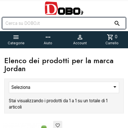


more_horiz

shopping_cart
0
Categorie
Aiuto
Account
Carrello
Elenco dei prodotti per la marca
Jordan

Seleziona
Stai visualizzando i prodotti da 1 a 1 su un totale di 1
articoli
Esaurito
favorite_border