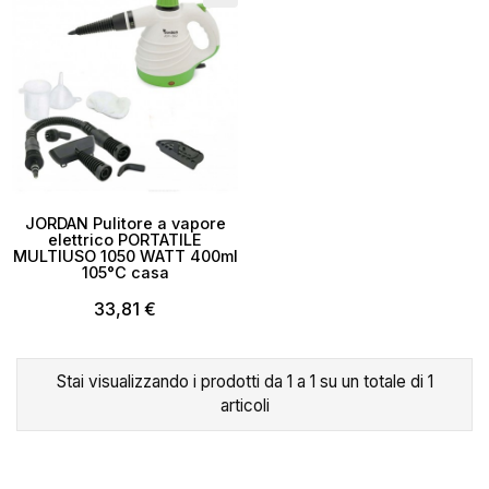
JORDAN Pulitore a vapore
elettrico PORTATILE
MULTIUSO 1050 WATT 400ml
105°C casa
33,81 €
×
Crea lista dei desideri
Stai visualizzando i prodotti da 1 a 1 su un totale di 1
articoli
Nome lista dei desideri