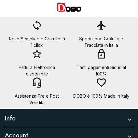
Annulla
Crea lista dei desideri
loop
flight
Reso Semplice e Gratuito in
Spedizione Gratuita e
1 click
Tracciata in Italia
star_border
lock
Fattura Elettronica
Tanti pagamenti Sicuri al
disponibile
100%
headset_mic
favorite_border
Assistenza Pre e Post
DOBO è 100% Made In Italy
Vendita
Info

Account
