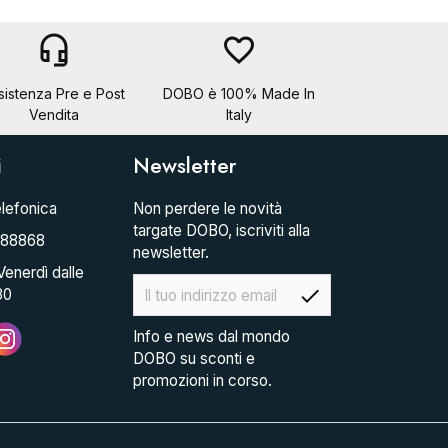
headset_mic
favorite_border
sistenza Pre e Post
DOBO è 100% Made In
Vendita
Italy
i
Newsletter
lefonica
Non perdere le novità
targate DOBO, iscriviti alla
088868
newsletter.
Venerdì dalle
check
30
Info e news dal mondo
DOBO su sconti e
promozioni in corso.