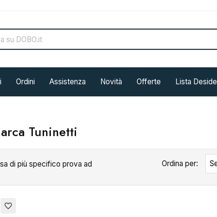
i
Ordini
Assistenza
Novità
Offerte
Lista Deside
arca Tuninetti
Ordina per:
Se
sa di più specifico prova ad
favorite_border