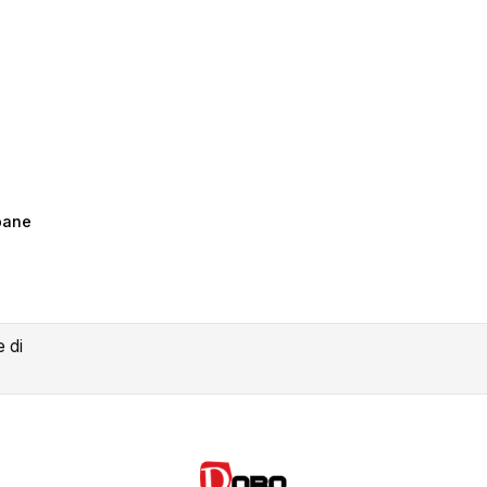
 pane
ea lista dei desideri
me lista dei desideri
e di
Annulla
Crea lista dei desider