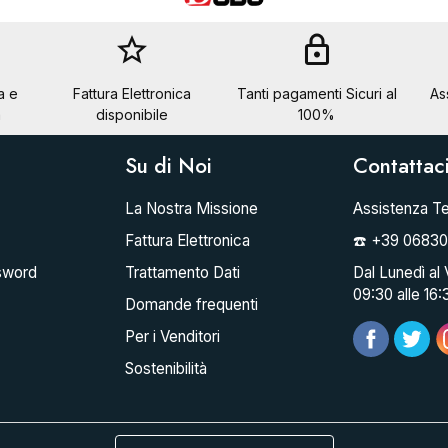
star_border
lock
a e
Fattura Elettronica
Tanti pagamenti Sicuri al
As
a
disponibile
100%
Su di Noi
Contattac
La Nostra Missione
Assistenza Te
Fattura Elettronica
☎️ +39 0683
sword
Trattamento Dati
Dal Lunedì al 
09:30 alle 16:
Domande frequenti
Per i Venditori
Sostenibilità