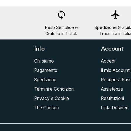
loop
flight
Reso Semplice e
Spedizione Gratuit
Gratuito in 1 click
Tracciata in Itali
Info
Account
Chi siamo
Accedi
Pagamento
Il mio Account
Spedizione
Recupera Pas
Termini e Condizioni
Assistenza
Privacy e Cookie
Restituzioni
The Chosen
Lista Desideri