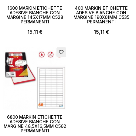
1600 MARKIN ETICHETTE
400 MARKIN ETICHETTE
ADESIVE BIANCHE CON
ADESIVE BIANCHE CON
Nome lista dei desideri
MARGINE 145X17MM C528
MARGINE 190X61MM C535
PERMANENTI
PERMANENTI
15,11 €
15,11 €
Annulla
Crea lista dei desideri
Esaurito
favorite_border
6800 MARKIN ETICHETTE
ADESIVE BIANCHE CON
MARGINE 48,5X16,5MM C562
PERMANENTI