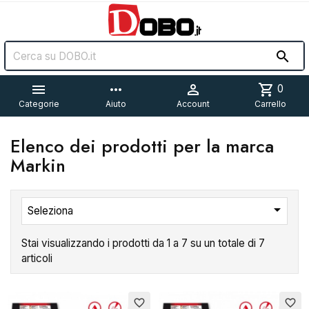


more_horiz

shopping_cart
0
Categorie
Aiuto
Account
Carrello
Elenco dei prodotti per la marca
Markin

Seleziona
Stai visualizzando i prodotti da 1 a 7 su un totale di 7
articoli
favorite_border
favorite_border