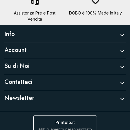
headset_mic
favorite_border
Assistenza Pre e Post
DOBO è 100% Made In Italy
Vendita
Info

Account

Su di Noi

Contattaci

Newsletter

Printolo.it
Abbigliamento personalizzato