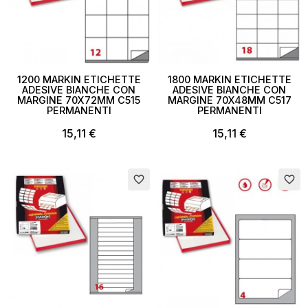
1200 MARKIN ETICHETTE
1800 MARKIN ETICHETTE
ADESIVE BIANCHE CON
ADESIVE BIANCHE CON
MARGINE 70X72MM C515
MARGINE 70X48MM C517
PERMANENTI
PERMANENTI
15,11 €
15,11 €
favorite_border
favorite_border
×
Crea lista dei desideri