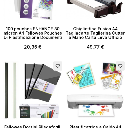
100 pouches ENHANCE 80
Ghigliottina Fusion A4
micron A4 Fellowes Pouches
Tagliacarte Taglierina Cutter
Di Plastificazione Documenti
a Mano Carta Leva Ufficio
20,36 €
49,77 €
favorite_border
favorite_border
Fellowes Dorsini Rilegafogli,
Plastificatrice a Caldo A4