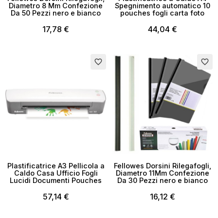
Diametro 8 Mm Confezione
Spegnimento automatico 10
Da 50 Pezzi nero e bianco
pouches fogli carta foto
17,78 €
44,04 €
Esaurito
favorite_border
favorite_border
×
Crea lista dei desideri
Nome lista dei desideri
Plastificatrice A3 Pellicola a
Fellowes Dorsini Rilegafogli,
Caldo Casa Ufficio Fogli
Diametro 11Mm Confezione
Lucidi Documenti Pouches
Da 30 Pezzi nero e bianco
57,14 €
16,12 €
Annulla
Crea lista dei desideri