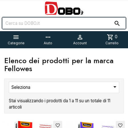


more_horiz

shopping_cart
0
Categorie
Aiuto
Account
Carrello
Elenco dei prodotti per la marca
Fellowes

Seleziona
Stai visualizzando i prodotti da 1 a 11 su un totale di 11
articoli
Esaurito
favorite_border
favorite_border