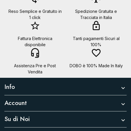
Reso Semplice e Gratuito in
Spedizione Gratuita e
1 click
Tracciata in Italia
star_border
lock
Fattura Elettronica
Tanti pagamenti Sicuri al
disponibile
100%
headset_mic
favorite_border
Assistenza Pre e Post
DOBO è 100% Made In Italy
Vendita
Info

Account

Su di Noi
