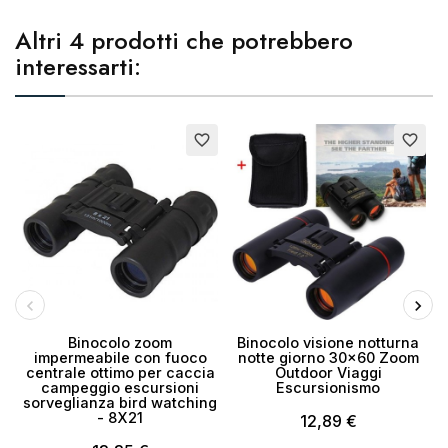
Altri 4 prodotti che potrebbero
interessarti:
Esaurito
favorite_border
favorite_border
Binocolo zoom
Binocolo visione notturna
impermeabile con fuoco
notte giorno 30x60 Zoom
centrale ottimo per caccia
Outdoor Viaggi
campeggio escursioni
Escursionismo
sorveglianza bird watching
- 8X21
12,89 €