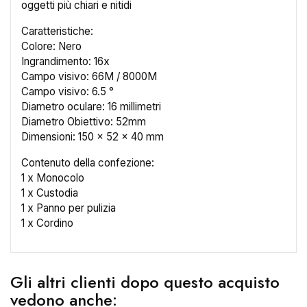
oggetti più chiari e nitidi
Caratteristiche:
Colore: Nero
Ingrandimento: 16x
Campo visivo: 66M / 8000M
Campo visivo: 6.5 °
Diametro oculare: 16 millimetri
Diametro Obiettivo: 52mm
Dimensioni: 150 x 52 x 40 mm
Contenuto della confezione:
1 x Monocolo
1 x Custodia
1 x Panno per pulizia
1 x Cordino
×
Gli altri clienti dopo questo acquisto
Crea lista dei desideri
vedono anche: