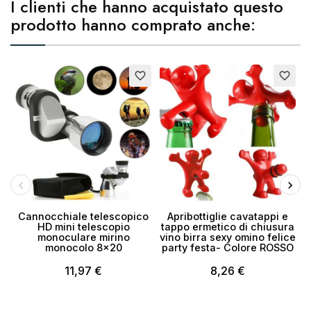
I clienti che hanno acquistato questo
prodotto hanno comprato anche:
favorite_border
favorite_border
Cannocchiale telescopico
Apribottiglie cavatappi e
HD mini telescopio
tappo ermetico di chiusura
monoculare mirino
vino birra sexy omino felice
monocolo 8x20
party festa- Colore ROSSO
11,97 €
8,26 €