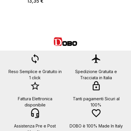
13,35 €
loop
flight
Reso Semplice e Gratuito in
Spedizione Gratuita e
1 click
Tracciata in Italia
star_border
lock
Fattura Elettronica
Tanti pagamenti Sicuri al
disponibile
100%
headset_mic
favorite_border
Assistenza Pre e Post
DOBO è 100% Made In Italy