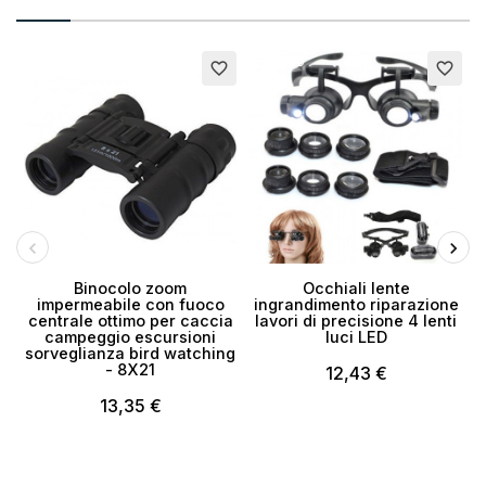
Nome lista dei desideri
Esaurito
Esaurito
favorite_border
favorite_border
Annulla
Crea lista dei desideri
Binocolo zoom
Occhiali lente
impermeabile con fuoco
ingrandimento riparazione
1
centrale ottimo per caccia
lavori di precisione 4 lenti
campeggio escursioni
luci LED
sorveglianza bird watching
- 8X21
12,43 €
13,35 €