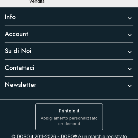
Vendita
Info

Account

Su di Noi

Contattaci

Newsletter

Printolo.it
Abbigliamento personalizzato
on demand
© DOBO.it 2011-2026 - DOBO® è un marchio registrato