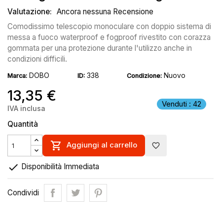
Valutazione:
Ancora nessuna Recensione
Comodissimo telescopio monoculare con doppio sistema di
messa a fuoco waterproof e fogproof rivestito con corazza
gommata per una protezione durante l'utilizzo anche in
condizioni difficili.
DOBO
338
Nuovo
Marca:
ID:
Condizione:
13,35 €
Venduti : 42
IVA inclusa
Quantità

Aggiungi al carrello
favorite_border

Disponibilità Immediata
Condividi