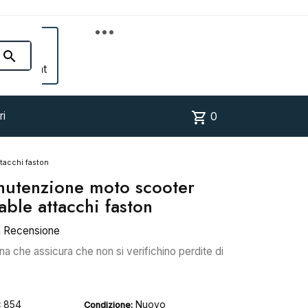


Account
shopping_cart
ri
0
tacchi faston
anutenzione moto scooter
able attacchi faston
a Recensione
na che assicura che non si verifichino perdite di
854
Nuovo
:
Condizione: