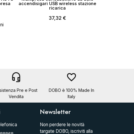
presa
accendisigari USB wireless stazione
ricarica
37,32 €
ni
headset_mic
favorite_border
sistenza Pre e Post
DOBO è 100% Made In
Vendita
Italy
i
Newsletter
lefonica
Non perdere le novità
targate DOBO, iscriviti alla