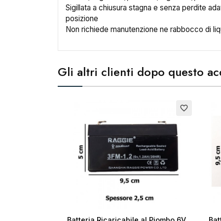
Sigillata a chiusura stagna e senza perdite ada
posizione
Non richiede manutenzione ne rabbocco di liqu
Cr
Gli altri clienti dopo questo 
No
favorite_border
Batteria Ricaricabile al Piombo 6V
Bat