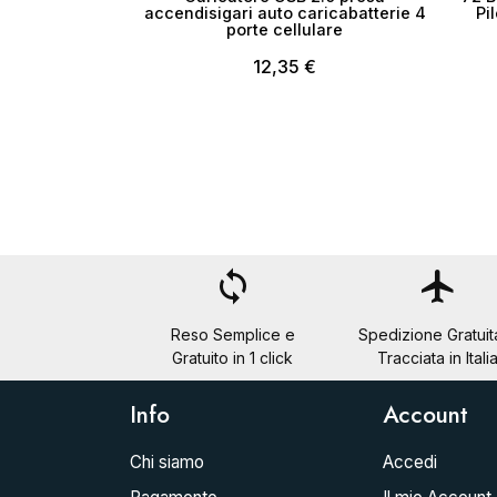
accendisigari auto caricabatterie 4
Pi
porte cellulare
12,35 €
loop
flight
Reso Semplice e
Spedizione Gratuit
Gratuito in 1 click
Tracciata in Itali
Info
Account
Chi siamo
Accedi