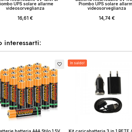
iombo UPS solare allarme
Piombo UPS solare allar
videosorveglianza
videosorveglianza
16,61 €
14,74 €
 interessarti:
In saldo!
favorite_border
atterie batteria AAA Stilo 1,5V
Kit caricabatteria 3 in 1 RETE