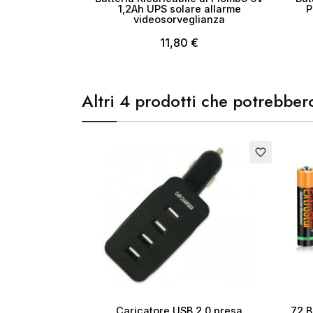
1,2Ah UPS solare allarme
P
videosorveglianza
11,80 €
Altri 4 prodotti che potrebbero
Esaurito
favorite_border
Caricatore USB 2.0 presa
72 B