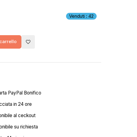
Venduti : 42
carrello
favorite_border
arta PayPal Bonifico
ciata in 24 ore
onibile al ceckout
nibile su richiesta