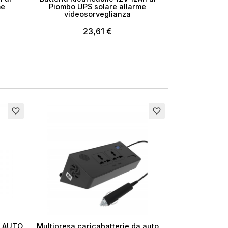
me
Piombo UPS solare allarme
videosorveglianza
23,61 €
favorite_border
favorite_border
 / AUTO
Multipresa caricabatterie da auto