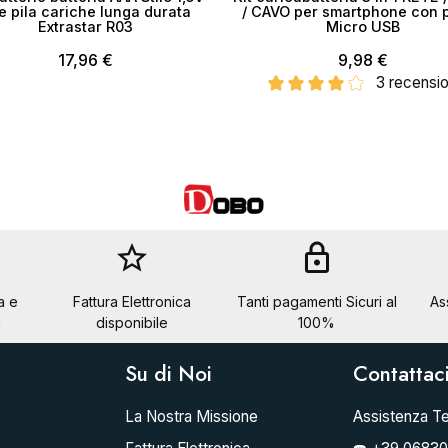
le pila cariche lunga durata
/ CAVO per smartphone con 
Extrastar R03
Micro USB
17,96 €
9,98 €
3 recensio
star_border
lock
a e
Fattura Elettronica
Tanti pagamenti Sicuri al
As
a
disponibile
100%
Su di Noi
Contattac
La Nostra Missione
Assistenza Te