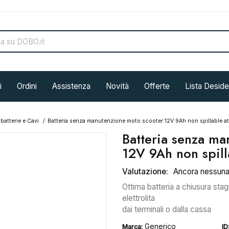
i
Ordini
Assistenza
Novità
Offerte
Lista Deside
abatterie e Cavi
Batteria senza manutenzione moto scooter 12V 9Ah non spillable at
Batteria senza m
12V 9Ah non spill
Valutazione:
Ancora nessun
Ottima batteria a chiusura stag
elettrolita
dai terminali o dalla cassa
Generico
Marca:
ID