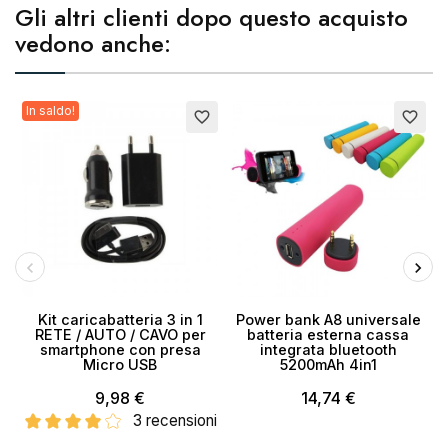
Gli altri clienti dopo questo acquisto
vedono anche:
In saldo!
Esaurito
favorite_border
favorite_border
Kit caricabatteria 3 in 1
Power bank A8 universale
RETE / AUTO / CAVO per
batteria esterna cassa
smartphone con presa
integrata bluetooth
Micro USB
5200mAh 4in1
9,98 €
14,74 €
3 recensioni