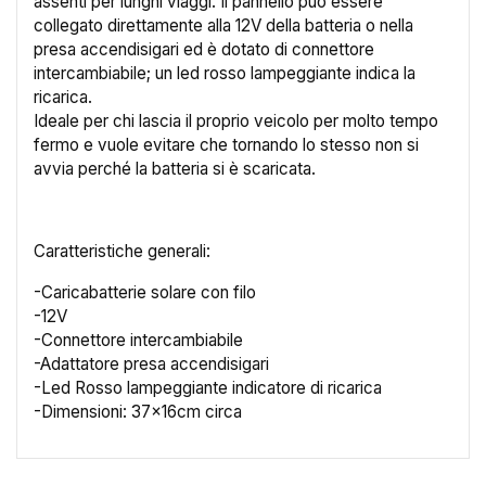
assenti per lunghi viaggi. Il pannello può essere
collegato direttamente alla 12V della batteria o nella
presa accendisigari ed è dotato di connettore
intercambiabile; un led rosso lampeggiante indica la
ricarica.
Ideale per chi lascia il proprio veicolo per molto tempo
×
Crea lista dei desideri
fermo e vuole evitare che tornando lo stesso non si
avvia perché la batteria si è scaricata.
Nome lista dei desideri
Caratteristiche generali:
-Caricabatterie solare con filo
Annulla
Crea lista dei desideri
-12V
-Connettore intercambiabile
-Adattatore presa accendisigari
-Led Rosso lampeggiante indicatore di ricarica
-Dimensioni: 37x16cm circa