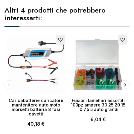
Altri 4 prodotti che potrebbero
interessarti:
Esaurito
favorite_border
favorite_border
Caricabatterie caricatore
Fusibili lamellari assortiti
mantenitore auto moto
100pz ampere 30 25 20 15
morsetti batteria 8 fasi
10 7,5 5 auto grandi
cavetti
9,04 €
40,18 €