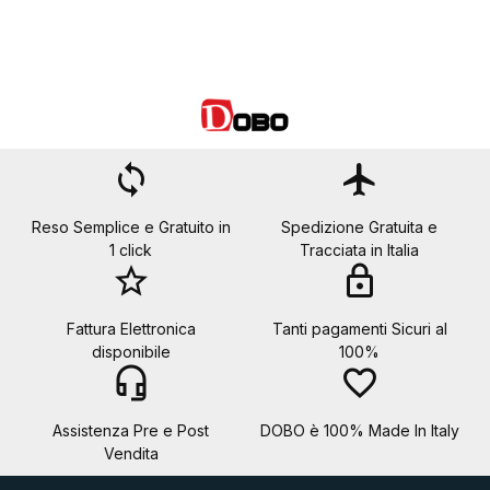
loop
flight
Reso Semplice e Gratuito in
Spedizione Gratuita e
1 click
Tracciata in Italia
star_border
lock
Fattura Elettronica
Tanti pagamenti Sicuri al
disponibile
100%
headset_mic
favorite_border
Assistenza Pre e Post
DOBO è 100% Made In Italy
Vendita