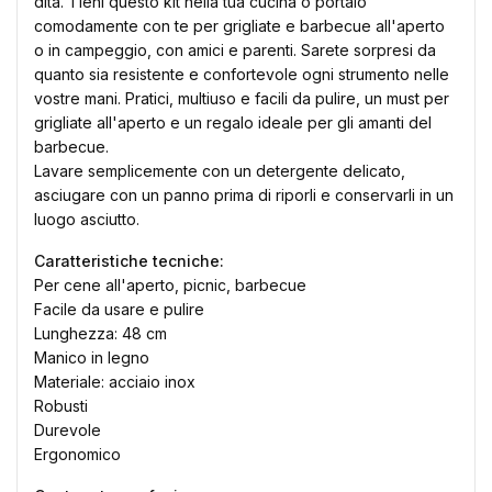
dita. Tieni questo kit nella tua cucina o portalo
comodamente con te per grigliate e barbecue all'aperto
o in campeggio, con amici e parenti. Sarete sorpresi da
quanto sia resistente e confortevole ogni strumento nelle
vostre mani. Pratici, multiuso e facili da pulire, un must per
grigliate all'aperto e un regalo ideale per gli amanti del
barbecue.
Lavare semplicemente con un detergente delicato,
×
Crea lista dei desideri
asciugare con un panno prima di riporli e conservarli in un
luogo asciutto.
Caratteristiche tecniche:
Nome lista dei desideri
Per cene all'aperto, picnic, barbecue
Facile da usare e pulire
Lunghezza: 48 cm
Manico in legno
Annulla
Crea lista dei desideri
Materiale: acciaio inox
Robusti
Durevole
Ergonomico