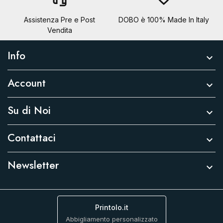
Assistenza Pre e Post
DOBO è 100% Made In Italy
Vendita
Info

Account

Su di Noi

Contattaci

Newsletter

Printolo.it
Abbigliamento personalizzato