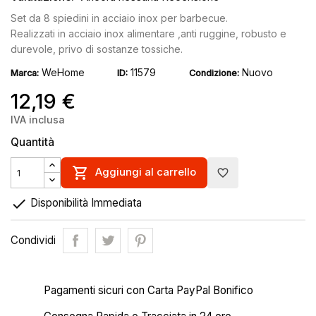
Set da 8 spiedini in acciaio inox per barbecue.
Realizzati in acciaio inox alimentare ,anti ruggine, robusto e
durevole, privo di sostanze tossiche.
WeHome
11579
Nuovo
Marca:
ID:
Condizione:
12,19 €
IVA inclusa
Quantità

Aggiungi al carrello
favorite_border

Disponibilità Immediata
Condividi
Pagamenti sicuri con Carta PayPal Bonifico