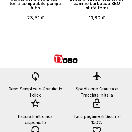
terra compatibile pompa
camino barbecue BBQ
tubo
stufe forni
23,51 €
11,80 €
loop
flight
Reso Semplice e Gratuito in
Spedizione Gratuita e
1 click
Tracciata in Italia
star_border
lock
Fattura Elettronica
Tanti pagamenti Sicuri al
disponibile
100%
headset_mic
favorite_border