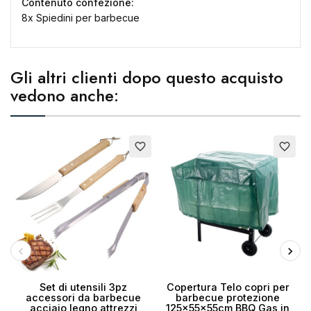
Contenuto confezione:
8x Spiedini per barbecue
Gli altri clienti dopo questo acquisto
vedono anche:
E
favorite_border
favorite_border
Set di utensili 3pz
Copertura Telo copri per
accessori da barbecue
barbecue protezione
acciaio legno attrezzi
125x55x55cm BBQ Gas in