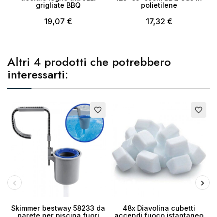
grigliate BBQ
polietilene
19,07 €
17,32 €
Altri 4 prodotti che potrebbero
interessarti:
Esaurito
E
favorite_border
favorite_border
Skimmer bestway 58233 da
48x Diavolina cubetti
parete per piscina fuori
accendi fuoco istantaneo
E