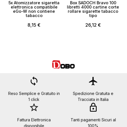
5x Atomizzatore sigaretta
Box SADOCH Bravo 100
elettronica compatibile
libretti 4000 cartine corte
eGo-W non contiene
rollare sigarette tabacco
tabacco
tipo
8,15 €
26,12 €
loop
flight
Reso Semplice e Gratuito in
Spedizione Gratuita e
1 click
Tracciata in Italia
star_border
lock
Fattura Elettronica
Tanti pagamenti Sicuri al
disponibile
100%