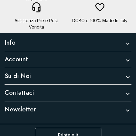
headset_mic
favorite_border
Assistenza Pre e Post
DOBO è 100% Made In Italy
Vendita
Info

Account

Su di Noi

Contattaci

Newsletter

Printolo.it