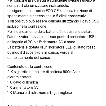
Crea lista dei desideri
Per caricare la sigaretta è sufficiente svitare l'ugello e
riempire il cleromizzatore inclinandolo.
La sigaretta elettronica EGO CE 4 ha una funzione di
Nome lista dei desideri
spegnimento e accensione in 5 click consecutivi.
Il dispositivo può essere caricata utilizzando il cavo USB
incluso nella confezione.
Per il caricamento della batteria è necessario svitare
l'atomizzatore, avvitare al suo posto il caricatore USB e
Annulla
Crea lista dei desideri
collegarlo al PC o all’adattatore AC a muro.
La batteria è dotata di un indicatore LED di stato rosso
quando il dispositivo è in carica, verde al
completamento del carico
Contenuto della confezione
2 X sigarette complete di batteria 900mAh e
cleromizzatore
1 X cavo di ricarica
1 X alimentatore 5V
1 X Manuale di istruzioni in lingua inglese