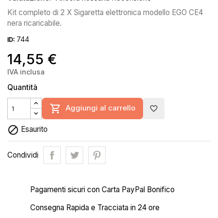
Kit completo di 2 X Sigaretta elettronica modello EGO CE4
nera ricaricabile.
744
ID:
14,55 €
IVA inclusa
Quantità

Aggiungi al carrello
favorite_border

Esaurito
Condividi
Pagamenti sicuri con Carta PayPal Bonifico
Consegna Rapida e Tracciata in 24 ore