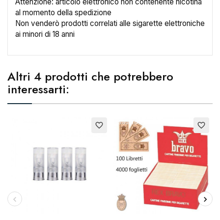
Attenzione: articolo elettronico non contenente nicotina
al momento della spedizione
Non venderò prodotti correlati alle sigarette elettroniche
ai minori di 18 anni
Altri 4 prodotti che potrebbero
interessarti:
Esaurito
Esaurito
E
favorite_border
favorite_border