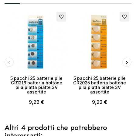
Esaurito
Esaurito
E
favorite_border
favorite_border
Annulla
Crea lista dei desideri
5 pacchi 25 batterie pile
5 pacchi 25 batterie pile
CR1216 batteria bottone
CR2025 batteria bottone
pila piatta piatte 3V
pila piatta piatte 3V
assortite
assortite
9,22 €
9,22 €
Altri 4 prodotti che potrebbero
interessarti: