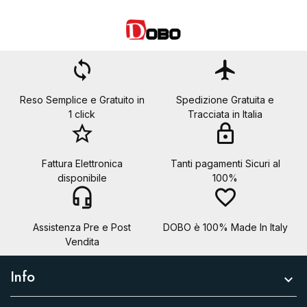
loop
flight
Reso Semplice e Gratuito in
Spedizione Gratuita e
1 click
Tracciata in Italia
star_border
lock
Fattura Elettronica
Tanti pagamenti Sicuri al
disponibile
100%
headset_mic
favorite_border
Assistenza Pre e Post
DOBO è 100% Made In Italy
Vendita
Info
