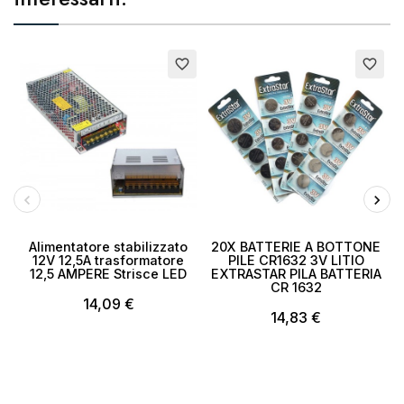
favorite_border
favorite_border
Alimentatore stabilizzato
20X BATTERIE A BOTTONE
12V 12,5A trasformatore
PILE CR1632 3V LITIO
12,5 AMPERE Strisce LED
EXTRASTAR PILA BATTERIA
CR 1632
14,09 €
14,83 €