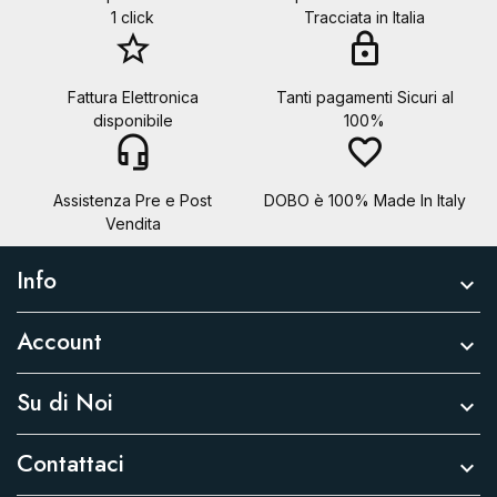
1 click
Tracciata in Italia
star_border
lock
Fattura Elettronica
Tanti pagamenti Sicuri al
disponibile
100%
headset_mic
favorite_border
Assistenza Pre e Post
DOBO è 100% Made In Italy
Vendita
Info

Account

Su di Noi

Contattaci
