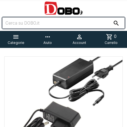


more_horiz

shopping_cart
0
Categorie
Aiuto
Account
Carrello