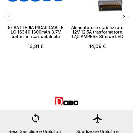
5x BATTERIA RICARICABILE
Alimentatore stabilizzato
LC 16340 1300mAh 3.7V
12V 12,5A trasformatore
batterie ricaricabili blu
12,5 AMPERE Strisce LED
13,81 €
14,09 €
loop
flight
Reso Semplice e Gratuito in
Spedizione Gratuita e