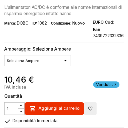
L'alimentatori AC/DC è conforme alle norme internazionali di
risparmio energetico infatto hanno
EURO Cod:
DOBO
1082
Nuovo
Marca:
ID:
Condizione:
Ean
7439722332336
Amperaggio: Seleziona Ampere
10,46 €
Venduti : 7
IVA inclusa
Quantità

Aggiungi al carrello
favorite_border

Disponibilità Immediata