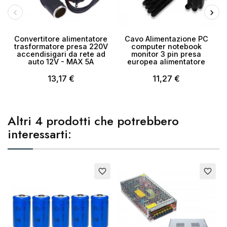
Convertitore alimentatore
Cavo Alimentazione PC
trasformatore presa 220V
computer notebook
accendisigari da rete ad
monitor 3 pin presa
auto 12V - MAX 5A
europea alimentatore
13,17 €
11,27 €
Altri 4 prodotti che potrebbero
interessarti:
E
favorite_border
favorite_border