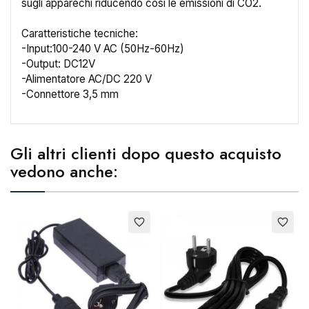
sugli apparechi riducendo così le emissioni di CO2.
×
Caratteristiche tecniche:
Crea lista dei desideri
-Input:100-240 V AC (50Hz-60Hz)
-Output: DC12V
-Alimentatore AC/DC 220 V
Nome lista dei desideri
-Connettore 3,5 mm
Annulla
Crea lista dei desideri
Gli altri clienti dopo questo acquisto
vedono anche:
Esaurito
favorite_border
favorite_border