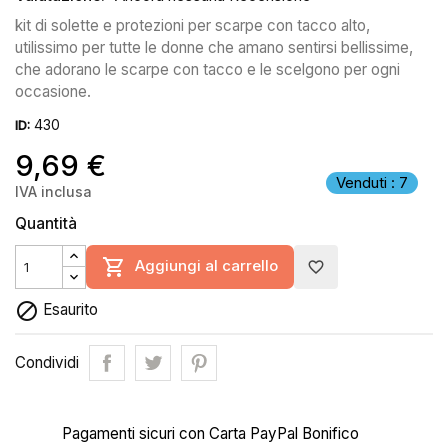
kit di solette e protezioni per scarpe con tacco alto,
utilissimo per tutte le donne che amano sentirsi bellissime,
che adorano le scarpe con tacco e le scelgono per ogni
occasione.
430
ID:
9,69 €
Venduti : 7
IVA inclusa
Quantità

Aggiungi al carrello
favorite_border

Esaurito
Condividi
Pagamenti sicuri con Carta PayPal Bonifico