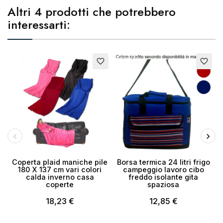
Altri 4 prodotti che potrebbero
interessarti:
Esaurito
Esaurito
E
favorite_border
favorite_border
Coperta plaid maniche pile
Borsa termica 24 litri frigo
180 X 137 cm vari colori
campeggio lavoro cibo
calda inverno casa
freddo isolante gita
coperte
spaziosa
18,23 €
12,85 €