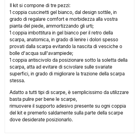
Il kit si compone di tre pezzi:
1 coppia cuscinetti gel bianco, dal design sottile, in
grado di regalare comfort e morbidezza alla vostra
pianta del piede, ammortizzando gli urti;
Annulla
Crea lista dei desideri
1 coppia imbottitura in gel bianco per il retro della
scarpa, anatomica, in grado di lenire i dolori spesso
provati dalla scarpa evitando la nascita di vesciche o
bolle d'acqua sull'avampiede;
1 coppia antiscivolo da posizionare sotto la soletta della
scarpa, atta ad evitare di scivolare sulle svariate
superfici, in grado di migliorare la trazione della scarpa
stessa.
Adatto a tutti tipi di scarpe, è semplicissimo da utilizzare
basta pulire per bene le scarpe,
rimuovere il supporto adesivo presente su ogni coppia
del kit e premerlo saldamente sulla parte della scarpe
dove desiderate posizionarlo.