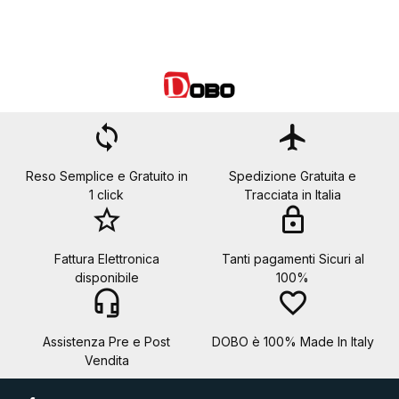
loop
flight
Reso Semplice e Gratuito in
Spedizione Gratuita e
1 click
Tracciata in Italia
star_border
lock
Fattura Elettronica
Tanti pagamenti Sicuri al
disponibile
100%
headset_mic
favorite_border
Assistenza Pre e Post
DOBO è 100% Made In Italy
Vendita