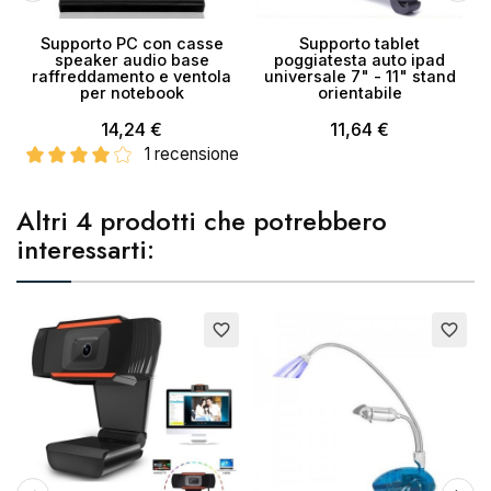
Supporto PC con casse
Supporto tablet
C
speaker audio base
poggiatesta auto ipad
raffreddamento e ventola
universale 7" - 11" stand
per notebook
orientabile
14,24 €
11,64 €
1 recensione
Altri 4 prodotti che potrebbero
interessarti:
favorite_border
favorite_border