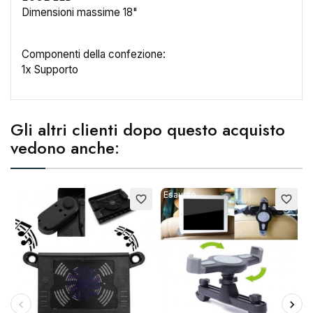
Dimensioni massime 18"
Nome lista dei desideri
Componenti della confezione:
1x Supporto
Annulla
Crea lista dei desideri
Gli altri clienti dopo questo acquisto
vedono anche:
Esaurito
Esaurito
favorite_border
favorite_border