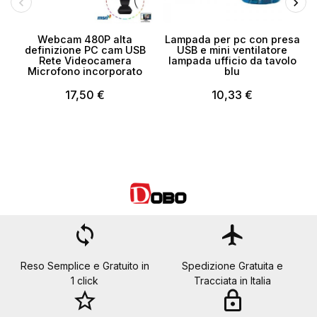
Webcam 480P alta
Lampada per pc con presa
definizione PC cam USB
USB e mini ventilatore
Rete Videocamera
lampada ufficio da tavolo
Microfono incorporato
blu
17,50 €
10,33 €
loop
flight
Reso Semplice e Gratuito in
Spedizione Gratuita e
1 click
Tracciata in Italia
star_border
lock