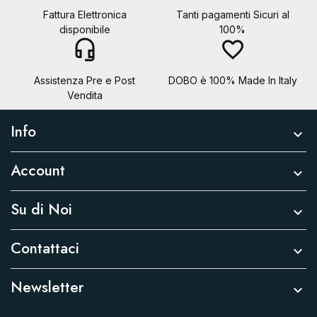
Fattura Elettronica
Tanti pagamenti Sicuri al
disponibile
100%
headset_mic
favorite_border
Assistenza Pre e Post
DOBO è 100% Made In Italy
Vendita
Info

Account

Su di Noi

Contattaci

Newsletter
