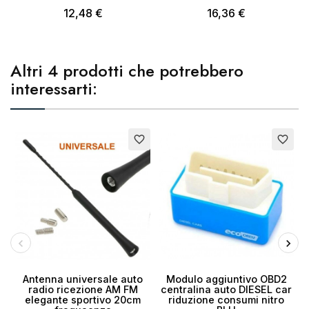
12,48 €
16,36 €
Altri 4 prodotti che potrebbero
interessarti:
E
favorite_border
favorite_border
Antenna universale auto
Modulo aggiuntivo OBD2
S
radio ricezione AM FM
centralina auto DIESEL car
elegante sportivo 20cm
riduzione consumi nitro