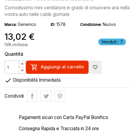
Comodissimo mini ventilatore in grado di smuovere aria nella
vostra auto nelle calde giornate
Generico
1578
Nuovo
Marca:
ID:
Condizione:
13,02 €
Venduti : 7
IVA inclusa
Quantità

Aggiungi al carrello
favorite_border

Disponibilità Immediata
Condividi
Pagamenti sicuri con Carta PayPal Bonifico
Consegna Rapida e Tracciata in 24 ore