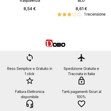
fraquaenza
BLU
a
8,54 €
8,61 €
1 recensione
loop
flight
Reso Semplice e Gratuito in
Spedizione Gratuita e
1 click
Tracciata in Italia
star_border
lock
Fattura Elettronica
Tanti pagamenti Sicuri al
disponibile
100%
headset_mic
favorite_border