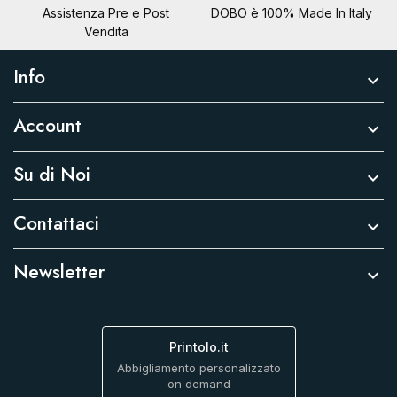
Assistenza Pre e Post
DOBO è 100% Made In Italy
Vendita
Info

Account

Su di Noi

Contattaci

Newsletter

Printolo.it
Abbigliamento personalizzato
on demand