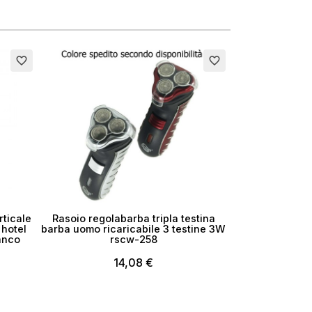
favorite_border
favorite_border
rticale
Rasoio regolabarba tripla testina
 hotel
barba uomo ricaricabile 3 testine 3W
anco
rscw-258
14,08 €