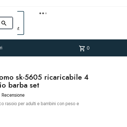


Account
shopping_cart
ri
0
uomo sk-5605 ricaricabile 4
io barba set
a Recensione
ico rasoio per adulti e bambini con peso e