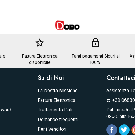
star_border
lock
a e
Fattura Elettronica
Tanti pagamenti Sicuri al
As
a
disponibile
100%
Su di Noi
Contattac
La Nostra Missione
Assistenza Te
Fattura Elettronica
☎️ +39 0683
sword
Trattamento Dati
Dal Lunedì al 
09:30 alle 16:
Domande frequenti
Per i Venditori