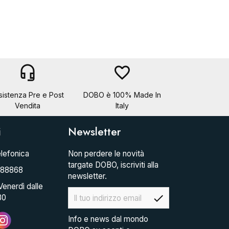
headset_mic
favorite_border
sistenza Pre e Post
DOBO è 100% Made In
Vendita
Italy
i
Newsletter
lefonica
Non perdere le novità
targate DOBO, iscriviti alla
088868
newsletter.
Venerdì dalle
check
30
Info e news dal mondo