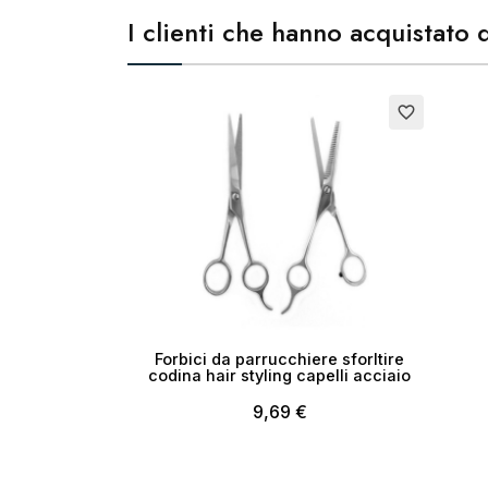
I clienti che hanno acquistat
Cr
No
favorite_border
Forbici da parrucchiere sforltire
codina hair styling capelli acciaio
9,69 €