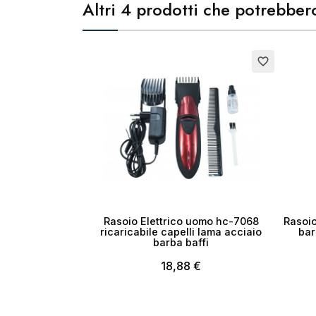
Altri 4 prodotti che potrebbero
favorite_border
Rasoio Elettrico uomo hc-7068
Rasoio
ricaricabile capelli lama acciaio
bar
barba baffi
18,88 €