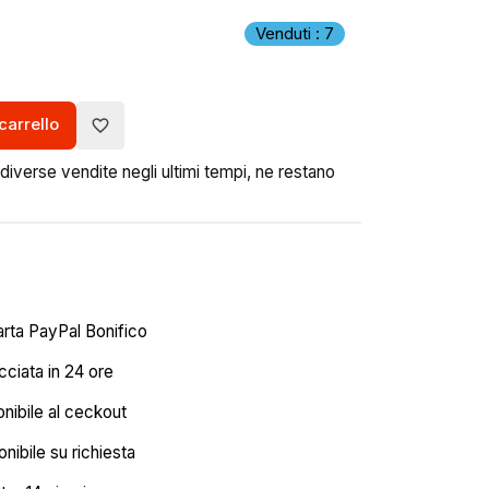
Venduti : 7
carrello
favorite_border
iverse vendite negli ultimi tempi, ne restano
arta PayPal Bonifico
ciata in 24 ore
onibile al ceckout
nibile su richiesta