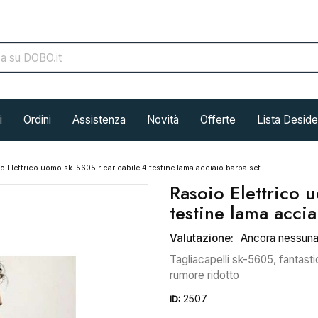
i
Ordini
Assistenza
Novità
Offerte
Lista Deside
o Elettrico uomo sk-5605 ricaricabile 4 testine lama acciaio barba set
Rasoio Elettrico 
testine lama accia
Valutazione:
Ancora nessun
Tagliacapelli sk-5605, fantast
rumore ridotto
2507
ID: