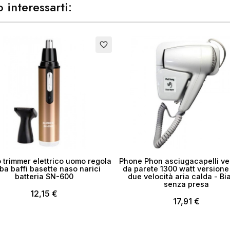
 interessarti:
favorite_border
 trimmer elettrico uomo regola
Phone Phon asciugacapelli ve
ba baffi basette naso narici
da parete 1300 watt versione
batteria SN-600
due velocità aria calda - Bi
senza presa
12,15 €
17,91 €