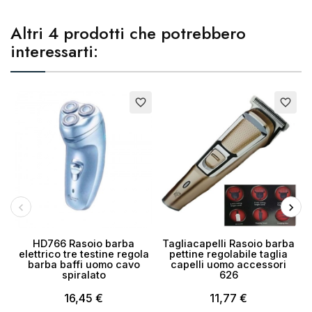
Altri 4 prodotti che potrebbero
interessarti:
favorite_border
favorite_border
HD766 Rasoio barba
Tagliacapelli Rasoio barba
elettrico tre testine regola
pettine regolabile taglia
barba baffi uomo cavo
capelli uomo accessori
spiralato
626
16,45 €
11,77 €