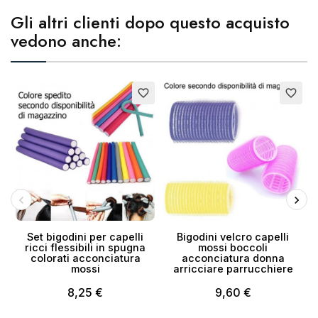
Gli altri clienti dopo questo acquisto
vedono anche:
Annulla
Crea lista dei desideri
favorite_border
favorite_border
Set bigodini per capelli
Bigodini velcro capelli
ricci flessibili in spugna
mossi boccoli
colorati acconciatura
acconciatura donna
mossi
arricciare parrucchiere
p
8,25 €
9,60 €