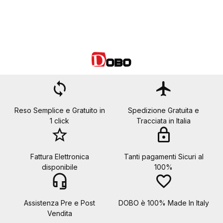
loop
flight
Reso Semplice e Gratuito in
Spedizione Gratuita e
1 click
Tracciata in Italia
star_border
lock
Fattura Elettronica
Tanti pagamenti Sicuri al
disponibile
100%
headset_mic
favorite_border
Assistenza Pre e Post
DOBO è 100% Made In Italy
Vendita