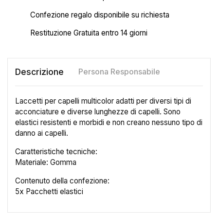
Confezione regalo disponibile su richiesta
Restituzione Gratuita entro 14 giorni
Descrizione
Persona Responsabile
Laccetti per capelli multicolor adatti per diversi tipi di
acconciature e diverse lunghezze di capelli. Sono
elastici resistenti e morbidi e non creano nessuno tipo di
danno ai capelli.
Caratteristiche tecniche:
Materiale: Gomma
×
Crea lista dei desideri
Contenuto della confezione:
5x Pacchetti elastici
Nome lista dei desideri