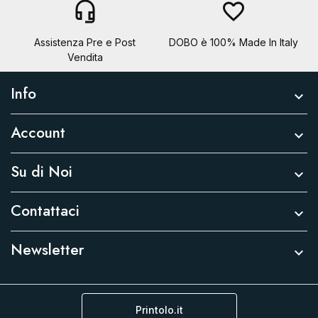
headset_mic
favorite_border
Assistenza Pre e Post
DOBO è 100% Made In Italy
Vendita
Info

Account

Su di Noi

Contattaci

Newsletter

Printolo.it