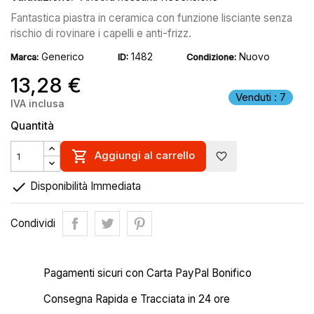
Fantastica piastra in ceramica con funzione lisciante senza
rischio di rovinare i capelli e anti-frizz.
Generico
1482
Nuovo
Marca:
ID:
Condizione:
13,28 €
Venduti : 7
IVA inclusa
Quantità

Aggiungi al carrello
favorite_border

Disponibilità Immediata
Condividi
Pagamenti sicuri con Carta PayPal Bonifico
Consegna Rapida e Tracciata in 24 ore