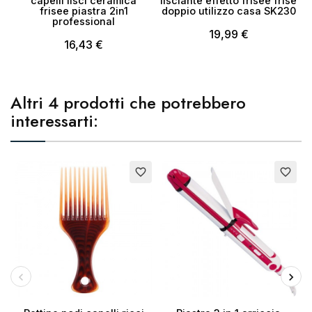
capelli lisci ceramica
lisciante effetto friseè frisè
frisee piastra 2in1
doppio utilizzo casa SK230
d
professional
19,99 €
16,43 €
Altri 4 prodotti che potrebbero
interessarti:
favorite_border
favorite_border