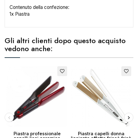
Contenuto della confezione:
1x Piastra
Nome lista dei desideri
Gli altri clienti dopo questo acquisto
vedono anche:
Annulla
Crea lista dei desideri
E
favorite_border
favorite_border
Piastra professionale
Piastra capelli donna