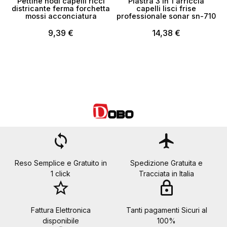
Pettine nodi capelli ricci
Piastra 3 in 1 arriccia
districante ferma forchetta
capelli lisci frise
mossi acconciatura
professionale sonar sn-710
9,39 €
14,38 €
loop
flight
Reso Semplice e Gratuito in
Spedizione Gratuita e
1 click
Tracciata in Italia
star_border
lock
Fattura Elettronica
Tanti pagamenti Sicuri al
disponibile
100%