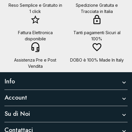
Reso Semplice e Gratuito in
Spedizione Gratuita e
1 click
Tracciata in Italia
star_border
lock
Fattura Elettronica
Tanti pagamenti Sicuri al
disponibile
100%
headset_mic
favorite_border
Assistenza Pre e Post
DOBO è 100% Made In Italy
Vendita
Info

Account

Su di Noi

Contattaci
