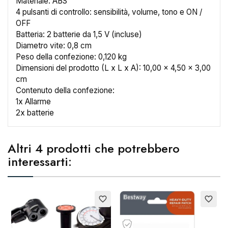
Annulla
Crea lista dei desideri
Materiale: ABS
4 pulsanti di controllo: sensibilità, volume, tono e ON /
OFF
Batteria: 2 batterie da 1,5 V (incluse)
Diametro vite: 0,8 cm
Peso della confezione: 0,120 kg
Dimensioni del prodotto (L x L x A): 10,00 x 4,50 x 3,00
cm
Contenuto della confezione:
1x Allarme
2x batterie
Altri 4 prodotti che potrebbero
interessarti:
favorite_border
favorite_border