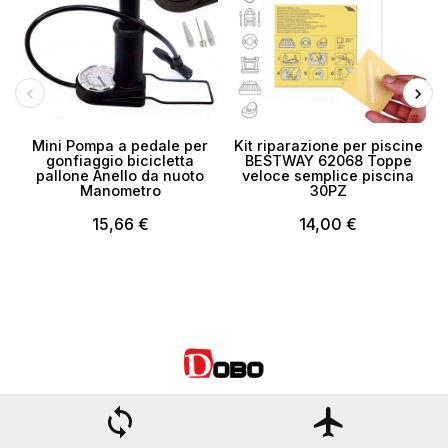
Mini Pompa a pedale per
Kit riparazione per piscine
gonfiaggio bicicletta
BESTWAY 62068 Toppe
pallone Anello da nuoto
veloce semplice piscina
Manometro
30PZ
15,66 €
14,00 €
loop
flight